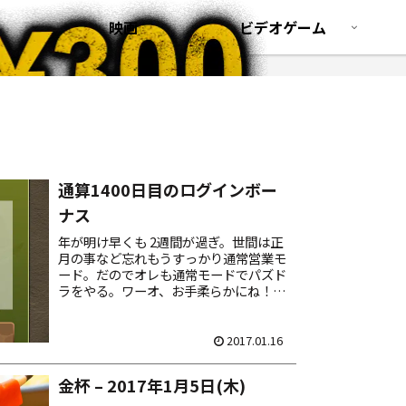
映画
ビデオゲーム
通算1400日目のログインボー
ナス
年が明け早くも 2週間が過ぎ。世間は正
月の事など忘れもうすっかり通常営業モ
ード。だのでオレも通常モードでパズド
ラをやる。ワーオ、お手柔らかにね！
きょうログインしたらば、通算1400日
目のログインボーナスとやらで魔法石が
10個届いていた。...
2017.01.16
金杯 – 2017年1月5日(木)