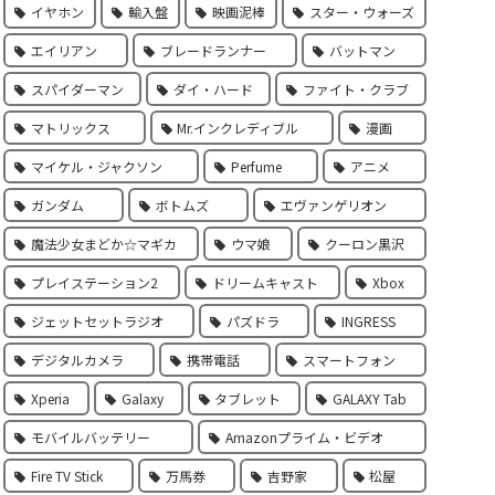
イヤホン
輸入盤
映画泥棒
スター・ウォーズ
エイリアン
ブレードランナー
バットマン
スパイダーマン
ダイ・ハード
ファイト・クラブ
マトリックス
Mr.インクレディブル
漫画
マイケル・ジャクソン
Perfume
アニメ
ガンダム
ボトムズ
エヴァンゲリオン
魔法少女まどか☆マギカ
ウマ娘
クーロン黒沢
プレイステーション2
ドリームキャスト
Xbox
ジェットセットラジオ
パズドラ
INGRESS
デジタルカメラ
携帯電話
スマートフォン
Xperia
Galaxy
タブレット
GALAXY Tab
モバイルバッテリー
Amazonプライム・ビデオ
Fire TV Stick
万馬券
吉野家
松屋