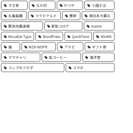
すき家
なか卯
かつや
小諸そば
丸亀製麵
マクドナルド
煙草
東日本大震災
緊急地震速報
新型コロナ
mame
Movable Type
WordPress
QuickTime
WinMX
猫
MZK-WDPR
アドビ
ギフト券
ママチャリ
缶コーヒー
海洋堂
コップのフチ子
コラボ