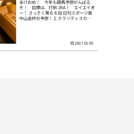
あけおめ！ 今年も競馬予想がんばる
ぞ！ 目標は、打倒 JRA！ エイエイオ
ー！ さっそく第６６回 日刊スポーツ賞
中山金杯の予想！ 2. クラリティスカイ
3. ツクバアズマオー 6. ダノンメジャー
10. ストロングタイタン 4頭の馬連Ｂ...
2017.01.05