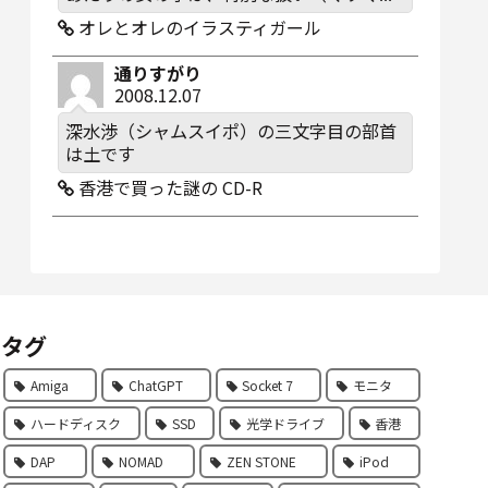
オレとオレのイラスティガール
通りすがり
2008.12.07
深水渉（シャムスイポ）の三文字目の部首
は土です
香港で買った謎の CD-R
タグ
Amiga
ChatGPT
Socket 7
モニタ
ハードディスク
SSD
光学ドライブ
香港
DAP
NOMAD
ZEN STONE
iPod