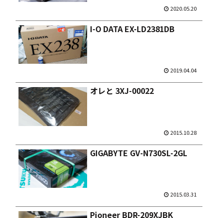
2020.05.20
I-O DATA EX-LD2381DB
2019.04.04
オレと 3XJ-00022
2015.10.28
GIGABYTE GV-N730SL-2GL
2015.03.31
Pioneer BDR-209XJBK