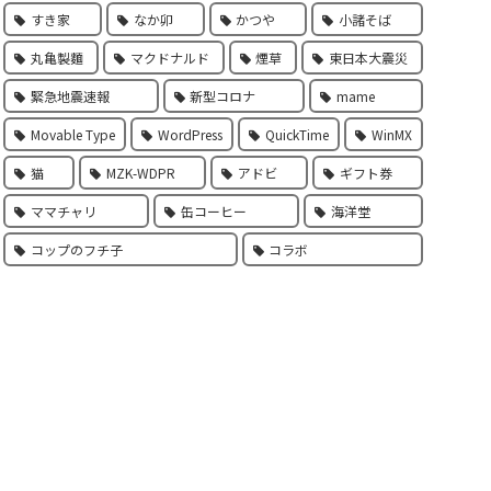
すき家
なか卯
かつや
小諸そば
丸亀製麵
マクドナルド
煙草
東日本大震災
緊急地震速報
新型コロナ
mame
Movable Type
WordPress
QuickTime
WinMX
猫
MZK-WDPR
アドビ
ギフト券
ママチャリ
缶コーヒー
海洋堂
コップのフチ子
コラボ