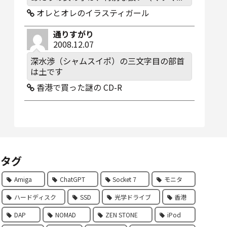
オレとオレのイラスティガール
通りすがり
2008.12.07
深水渉（シャムスイポ）の三文字目の部首
は土です
香港で買った謎の CD-R
タグ
Amiga
ChatGPT
Socket 7
モニタ
ハードディスク
SSD
光学ドライブ
香港
DAP
NOMAD
ZEN STONE
iPod