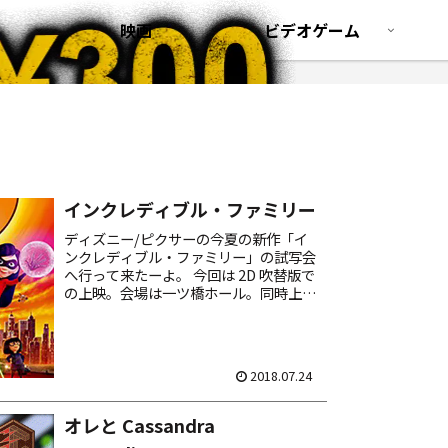
映画
ビデオゲーム
インクレディブル・ファミリー
ディズニー/ピクサーの今夏の新作「イ
ンクレディブル・ファミリー」の試写会
へ行って来たーよ。 今回は 2D 吹替版で
の上映。会場は一ツ橋ホール。同時上映
の短編「Bao（バオ）」に続き、本編が
開幕。 スーパーヒーロー家族の誕生と
活躍を描いた C...
2018.07.24
オレと Cassandra