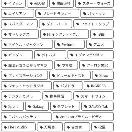
イヤホン
輸入盤
映画泥棒
スター・ウォーズ
エイリアン
ブレードランナー
バットマン
スパイダーマン
ダイ・ハード
ファイト・クラブ
マトリックス
Mr.インクレディブル
漫画
マイケル・ジャクソン
Perfume
アニメ
ガンダム
ボトムズ
エヴァンゲリオン
魔法少女まどか☆マギカ
ウマ娘
クーロン黒沢
プレイステーション2
ドリームキャスト
Xbox
ジェットセットラジオ
パズドラ
INGRESS
デジタルカメラ
携帯電話
スマートフォン
Xperia
Galaxy
タブレット
GALAXY Tab
モバイルバッテリー
Amazonプライム・ビデオ
Fire TV Stick
万馬券
吉野家
松屋