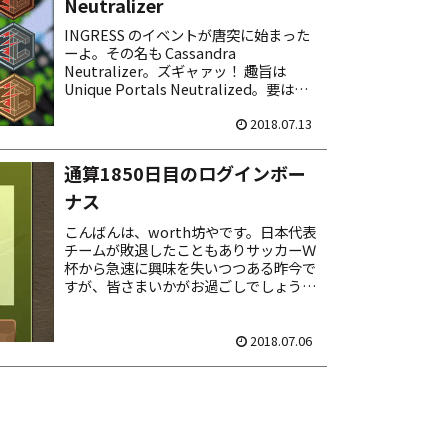
Neutralizer
INGRESS のイベントが唐突に始まった
ーよ。その名も Cassandra
Neutralizer。ズギャァッ！ 趣旨は
Unique Portals Neutralized。要は敵
ポータルを破壊して中立化する。その実
績数に応じて特別なメ...
2018.07.13
通算1850日目のログインボー
ナス
こんばんは、worth坊やです。日本代表
チームが敗退したこともありサッカーＷ
杯から急速に興味を失いつつある昨今で
すが、皆さまいかがお過ごしでしょう
か……フィィファァァーッ！（吐血）
暇になっちゃったので、またパズドラに
勤しむ。きょうログイン...
2018.07.06