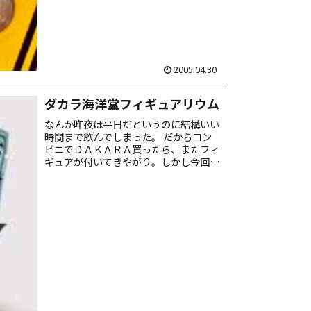
2005.04.30
ダカラ海洋堂フィギュアリウム
なんか昨夜は平日だというのに結構いい
時間まで飲んでしまった。 だからコン
ビニでＤＡＫＡＲＡ買ったら、またフィ
ギュアが付いてきやがり。しかし今回の
スリーブ表面に大きくプリントされてい
る不気味な生物の写真と「荒俣宏」の文
字……なんか一味違う禍々...