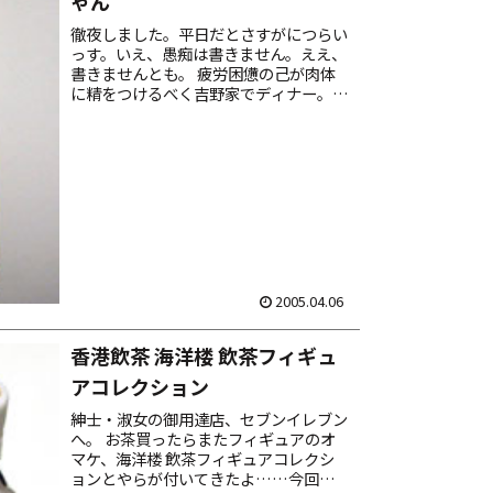
ゃん
徹夜しました。平日だとさすがにつらい
っす。いえ、愚痴は書きません。ええ、
書きませんとも。 疲労困憊の己が肉体
に精をつけるべく吉野家でディナー。今
日は大フンパツして牛鉄鍋膳をオーダ
ー、たまごは当然とじ卵。最後の仕上げ
に鍋の残り汁をゴハンにブッ...
2005.04.06
香港飲茶 海洋楼 飲茶フィギュ
アコレクション
紳士・淑女の御用達店、セブンイレブン
へ。 お茶買ったらまたフィギュアのオ
マケ、海洋楼 飲茶フィギュアコレクシ
ョンとやらが付いてきたよ……今回の