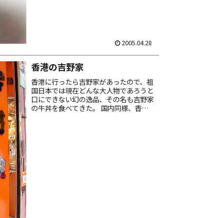
2005.04.28
香港の吉野家
香港に行ったら吉野家があったので、祖
国日本では現在どんな大人物であろうと
口にできない幻の逸品、その名も吉野家
の牛丼を食べてきた。 国内同様、香港
の店舗もイメージカラーはやはりオレン
ジ色。旅疲れた日本人に安心感と癒しを
贈りたい、という吉野家様...