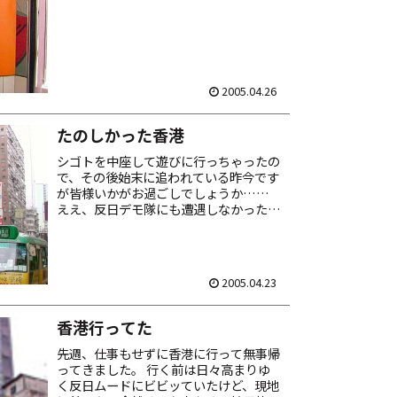
2005.04.26
たのしかった香港
シゴトを中座して遊びに行っちゃったの
で、その後始末に追われている昨今です
が皆様いかがお過ごしでしょうか……
ええ、反日デモ隊にも遭遇しなかった
し、拉致もされませんでした。皆様の期
待を裏切って申し訳ありません。 香港
はいつも曇りであり、繁華街は...
2005.04.23
香港行ってた
先週、仕事もせずに香港に行って無事帰
ってきました。 行く前は日々高まりゆ
く反日ムードにビビッていたけど、現地