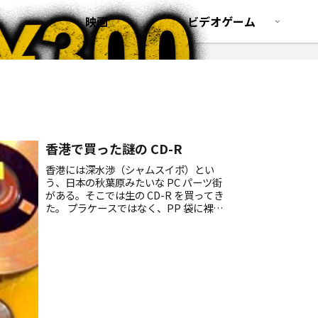
映画
ビデオゲーム
香港で買った謎の CD-R
香港には深水渉（シャムスイポ）とい
う、日本の秋葉原みたいな PC パーツ街
がある。そこでは生の CD-R を買ってき
た。 プラケースではなく、PP 袋に裸で
無造作に突っ込んであるものならどれも
10枚パックで 15 ～ 16香港ドル、日本
円...