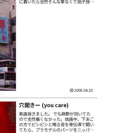
に着いたら全然そんな事なくて拍子抜
け。でもこんな風に油断して調子に乗る
から日本人はチョロく思われるのであろ
う。 とゆ事で明日から暫ら...
2005.04.20
穴開きー (you care)
奥歯抜きました。 でも麻酔が効いてた
ので全然痛くなかった。抜歯中、下あご
の方でピシピシと鳴る音を骨伝導で聞い
てたら、プラモデルのパーツをニッパー