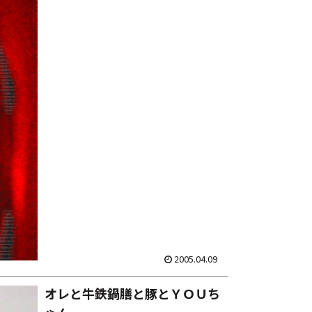
でランナーから切ってる時の事を思い出
したり。それぐらいの余裕をブチかま
し。 しかし麻酔が切れたら...
2005.04.09
オレと牛鉄鍋膳と豚とＹＯＵち