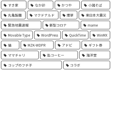
すき家
なか卯
かつや
小諸そば
丸亀製麵
マクドナルド
煙草
東日本大震災
緊急地震速報
新型コロナ
mame
Movable Type
WordPress
QuickTime
WinMX
猫
MZK-WDPR
アドビ
ギフト券
ママチャリ
缶コーヒー
海洋堂
コップのフチ子
コラボ