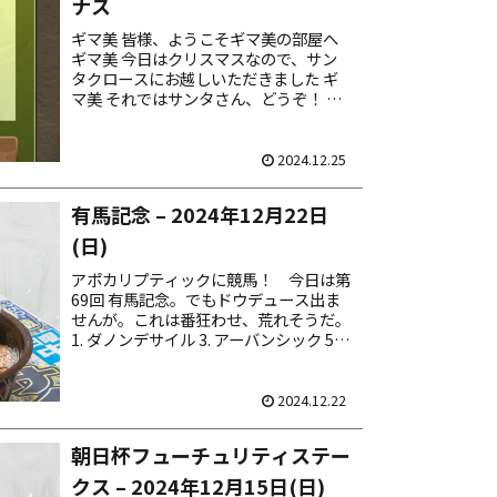
ナス
ギマ美 皆様、ようこそギマ美の部屋へ
ギマ美 今日はクリスマスなので、サン
タクロースにお越しいただきました ギ
マ美 それではサンタさん、どうぞ！ パ
ズドラ博士 ホーホーホー パズドラ博士
ホケキョ ギマ美 あらやだ、サンタの格
好をした博士じ...
2024.12.25
有馬記念 – 2024年12月22日
(日)
アポカリプティックに競馬！ 今日は第
69回 有馬記念。でもドウデュース出ま
せんが。これは番狂わせ、荒れそうだ。
1. ダノンデサイル 3. アーバンシック 5.
ベラジオオペラ 10. プログノーシス 11.
ジャスティンパレス 馬券は馬連...
2024.12.22
朝日杯フューチュリティステー
クス – 2024年12月15日(日)