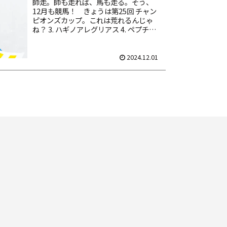
師走。師も走れば、馬も走る。そう、
12月も競馬！ きょうは第25回 チャン
ピオンズカップ。これは荒れるんじゃ
ね？ 3. ハギノアレグリアス 4. ペプチド
ナイル 12. サンライズジパング 14. スレ
イマン 16. ガイアフォース 馬券は...
2024.12.01