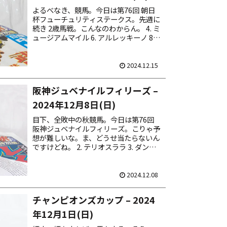
よるべなき、競馬。今日は第76回 朝日
杯フューチュリティステークス。先週に
続き 2歳馬戦。こんなのわからん。 4. ミ
ュージアムマイル 6. アルレッキーノ 8.
アルテヴェローチェ 11. ニタモノドウシ
12. パンジャタワー 馬券は馬...
2024.12.15
阪神ジュベナイルフィリーズ –
2024年12月8日(日)
目下、全敗中の秋競馬。今日は第76回
阪神ジュベナイルフィリーズ。こりゃ予
想が難しいな。ま、どうせ当たらないん
ですけどね。 2. テリオスララ 3. ダンツ
エラン 7. ミストレス 10. ブラウンラチェ
ット 17. メイデイレディ 馬券は...
2024.12.08
チャンピオンズカップ – 2024
年12月1日(日)