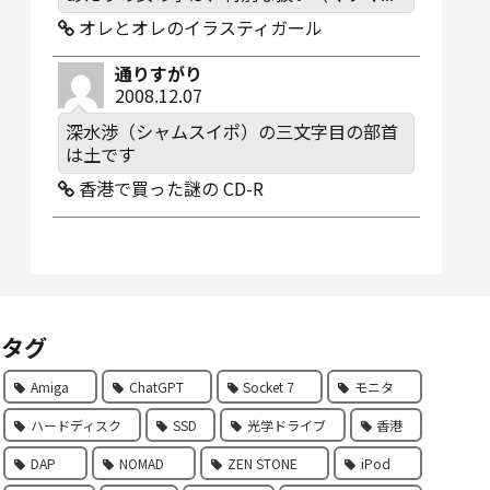
オレとオレのイラスティガール
通りすがり
2008.12.07
深水渉（シャムスイポ）の三文字目の部首
は土です
香港で買った謎の CD-R
タグ
Amiga
ChatGPT
Socket 7
モニタ
ハードディスク
SSD
光学ドライブ
香港
DAP
NOMAD
ZEN STONE
iPod