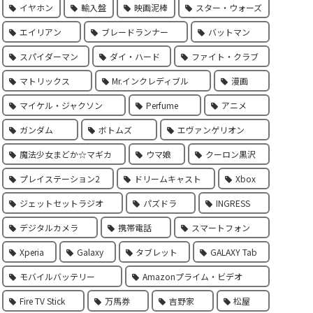
イヤホン
輸入盤
映画泥棒
スター・ウォーズ
エイリアン
ブレードランナー
バットマン
スパイダーマン
ダイ・ハード
ファイト・クラブ
マトリックス
Mr.インクレディブル
漫画
マイケル・ジャクソン
Perfume
アニメ
ガンダム
ボトムズ
エヴァンゲリオン
魔法少女まどか☆マギカ
ウマ娘
クーロン黒沢
プレイステーション2
ドリームキャスト
Xbox
ジェットセットラジオ
パズドラ
INGRESS
デジタルカメラ
携帯電話
スマートフォン
Xperia
Galaxy
タブレット
GALAXY Tab
モバイルバッテリー
Amazonプライム・ビデオ
Fire TV Stick
万馬券
吉野家
松屋