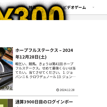
映画
ビデオゲーム
ホープフルステークス – 2024
年12月28日(土)
暇乞い、競馬。きょうは第41回 ホープ
フルステークス。せめて最後くらいは当
てたい。当てさせてください。 1. ジョ
バンニ 6. クロワデュノール 13. ジュンア
サヒソラ 16. ジュタ 18. マスカレードボ
ール 馬券は馬連ＢＯＸ 10点...
2024.12.28
通算3900日目のログインボー