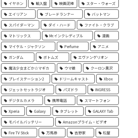
イヤホン
輸入盤
映画泥棒
スター・ウォーズ
エイリアン
ブレードランナー
バットマン
スパイダーマン
ダイ・ハード
ファイト・クラブ
マトリックス
Mr.インクレディブル
漫画
マイケル・ジャクソン
Perfume
アニメ
ガンダム
ボトムズ
エヴァンゲリオン
魔法少女まどか☆マギカ
ウマ娘
クーロン黒沢
プレイステーション2
ドリームキャスト
Xbox
ジェットセットラジオ
パズドラ
INGRESS
デジタルカメラ
携帯電話
スマートフォン
Xperia
Galaxy
タブレット
GALAXY Tab
モバイルバッテリー
Amazonプライム・ビデオ
Fire TV Stick
万馬券
吉野家
松屋