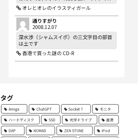
オレとオレのイラスティガール
通りすがり
2008.12.07
深水渉（シャムスイポ）の三文字目の部首
は土です
香港で買った謎の CD-R
タグ
Amiga
ChatGPT
Socket 7
モニタ
ハードディスク
SSD
光学ドライブ
香港
DAP
NOMAD
ZEN STONE
iPod