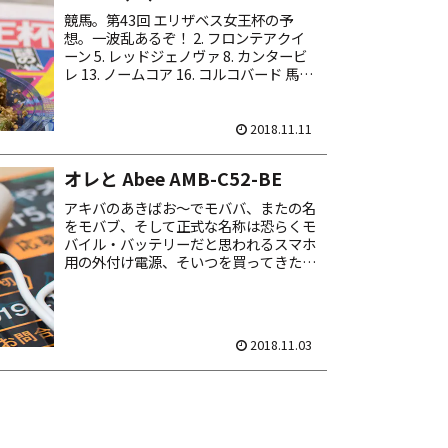
競馬。第43回 エリザベス女王杯の予
想。一波乱あるぞ！ 2. フロンテアクイ
ーン 5. レッドジェノヴァ 8. カンタービ
レ 13. ノームコア 16. コルコバード 馬券
は馬連ＢＯＸの 10点馬券。本命は 13－
16！ 結果。一波乱あった...
2018.11.11
オレと Abee AMB-C52-BE
アキバのあきばお～でモババ、またの名
をモバブ、そして正式な名称は恐らくモ
バイル・バッテリーだと思われるスマホ
用の外付け電源、そいつを買ってきたん
だーよ。 ブツはモバイルバッテリー
C52。型番 AMB-C52-BE。メーカーは
アビー。あびー...
2018.11.03