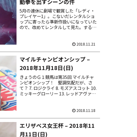
動拳を出すシーンの件
5月の連休に劇場で観賞した「レディ・
プレイヤー1」。こないだレンタルショ
ップに寄ったら準新作扱いになっていた
ので、改めてレンタルして見た。すると
劇場上映時と比較して違和感。気になる
点があった。 それは劇中で主人公パー
シヴァルが、テレビゲーム...
2018.11.21
マイルチャンピオンシップ –
2018年11月18日(日)
きょうのＧ１競馬は第35回 マイルチャ
ンピオンシップ！ 堅調気配だが、さ
て？ 7. ロジクライ 8. モズアスコット 10.
ミッキーグローリー 13. レッドアヴァン
セ 18. ケイアイノーテック 馬券は馬連Ｂ
ＯＸの 10点馬券。本命は ...
2018.11.18
エリザベス女王杯 – 2018年11
月11日(日)