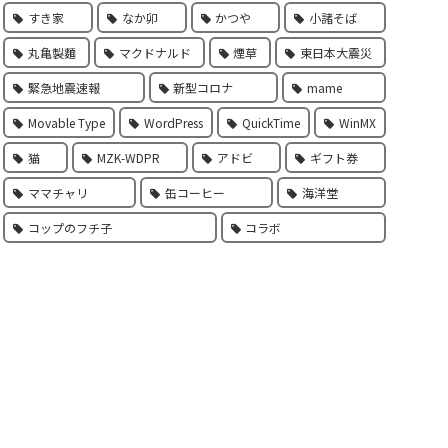
すき家
なか卯
かつや
小諸そば
丸亀製麵
マクドナルド
煙草
東日本大震災
緊急地震速報
新型コロナ
mame
Movable Type
WordPress
QuickTime
WinMX
猫
MZK-WDPR
アドビ
ギフト券
ママチャリ
缶コーヒー
海洋堂
コップのフチ子
コラボ