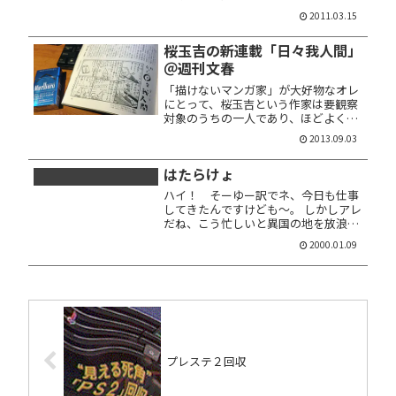
にも関わらず定時出社。社内のサーバ
2011.03.15
が停まっていた。焦りつつ復旧作業。
昨日帰った後に停電したのか？ 昼メシ
桜玉吉の新連載「日々我人間」
の帰りにリュックサックを購入。万...
＠週刊文春
「描けないマンガ家」が大好物なオレ
にとって、桜玉吉という作家は要観察
対象のうちの一人であり、ほどよく仕
上がった馳走でもある。ところが、そ
2013.09.03
の氏がよりにもよってメジャー誌の週
刊文春で連載を始めた、というので急
はたらけょ
ぎ買ってきてみた。 タイトルは
「日々...
ハイ！ そーゆー訳でネ、今日も仕事
してきたんですけども～。 しかしアレ
だね、こう忙しいと異国の地を放浪と
か、そーゆーのやりたくなってくる
2000.01.09
ね。ツマンネーしがらみ全部断ち切っ
てブラーッと宛てもなく……でもコレ
って現実逃避かな。 海外旅行も行っ
て...
プレステ２回収