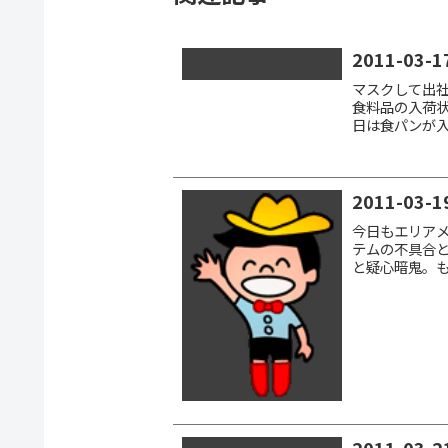
2011-03-1
マスクして出社
食料品の入荷
日は食パンが入荷して
Mar 2011 17:38
2011-03-1
今日もエリア
テムの不具合
と疑心暗鬼。も
閉店してた。普
で...