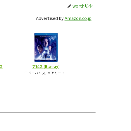
worth坊や
Advertised by
Amazon.co.jp