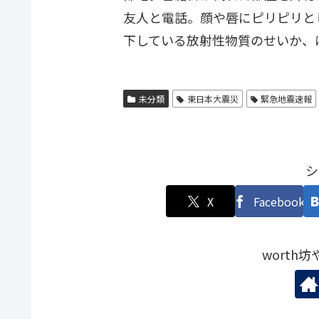
友人と電話。顔や唇にピリピリと
下している放射性物質のせいか、
未分類
東日本大震災
緊急地震速報
シ
X
Facebook
worth