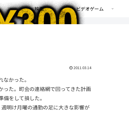
映画
ビデオゲーム
2011.03.14
れなかった。
かった。町会の連絡網で回ってきた計画
準備をして損した。
り、週明け月曜の通勤の足に大きな影響が