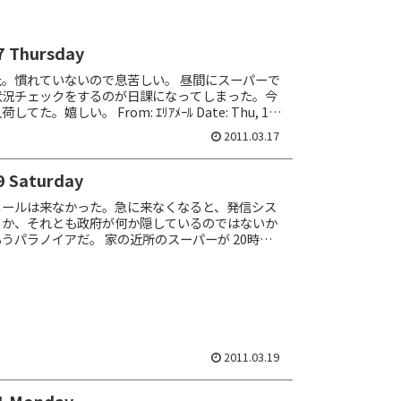
7 Thursday
。慣れていないので息苦しい。 昼間にスーパーで
状況チェックをするのが日課になってしまった。今
た。嬉しい。 From: ｴﾘｱﾒｰﾙ Date: Thu, 17
:00...
2011.03.17
9 Saturday
メールは来なかった。急に来なくなると、発信シス
とか、それとも政府が何か隠しているのではないか
うパラノイアだ。 家の近所のスーパーが 20時で
段なら 25時まで営業しているのに。仕方ないの
2011.03.19