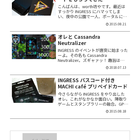
こんばんは、worth坊やです。最近は
すっかり INGRESS にハマってしま
い、夜中の公園で一人、ポータルにレ
ゾネーターを挿したりしています……
2015.08.21
不審者かよ！ きょうから ソフトバン
クショップへのご来店でIngress MOD
オレと Cassandra
カードをプレゼ...
Neutralizer
INGRESS のイベントが唐突に始まった
ーよ。その名も Cassandra
Neutralizer。ズギャァッ！ 趣旨は
Unique Portals Neutralized。要は敵
2018.07.13
ポータルを破壊して中立化する。その
実績数に応じて特別なメ...
INGRESS パスコード付き
MACHI café プリペイドカード
今さらながら INGRESS をやり出した
オレ。これがなかなか面白い。陣取り
ゲームとスタンプラリーの融合。GPS
の付いたスマホならではの仕掛け。現
2015.08.18
実とバーチャルをオーバーラップさせ
た世界観は、映画「マトリックス」の
それの様。ハマルわ。 ハ...