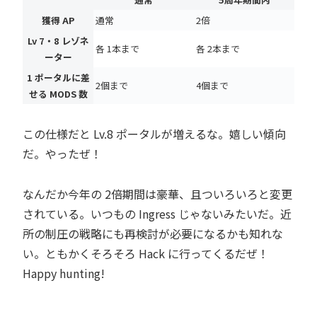
獲得 AP
通常
2倍
Lv 7・8 レゾネ
各 1本まで
各 2本まで
ーター
1 ポータルに差
2個まで
4個まで
せる MODS 数
この仕様だと Lv.8 ポータルが増えるな。嬉しい傾向
だ。やったぜ！
なんだか今年の 2倍期間は豪華、且ついろいろと変更
されている。いつもの
Ingress
じゃないみたいだ。近
所の制圧の戦略にも再検討が必要になるかも知れな
い。ともかくそろそろ Hack に行ってくるだぜ！
Happy hunting!