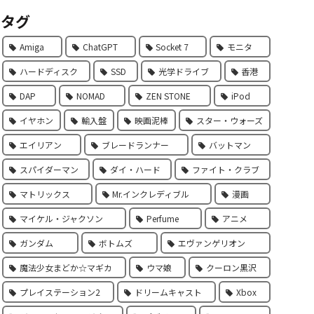
タグ
Amiga
ChatGPT
Socket 7
モニタ
ハードディスク
SSD
光学ドライブ
香港
DAP
NOMAD
ZEN STONE
iPod
イヤホン
輸入盤
映画泥棒
スター・ウォーズ
エイリアン
ブレードランナー
バットマン
スパイダーマン
ダイ・ハード
ファイト・クラブ
マトリックス
Mr.インクレディブル
漫画
マイケル・ジャクソン
Perfume
アニメ
ガンダム
ボトムズ
エヴァンゲリオン
魔法少女まどか☆マギカ
ウマ娘
クーロン黒沢
プレイステーション2
ドリームキャスト
Xbox