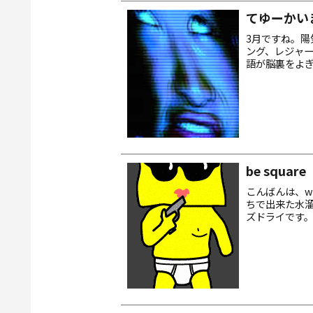
てゆーかい
3月ですね。
ング、レジャ
語が脳裏をよ
たりします。お
音信...
be square
こんばんは、w
ちで出来た水
ズドライです。
ます。 採用さ