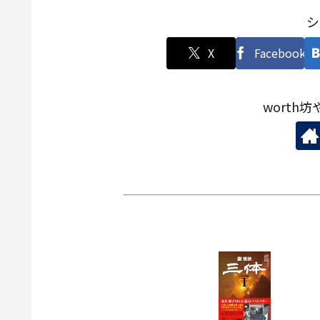
シ
X
Facebook
worth