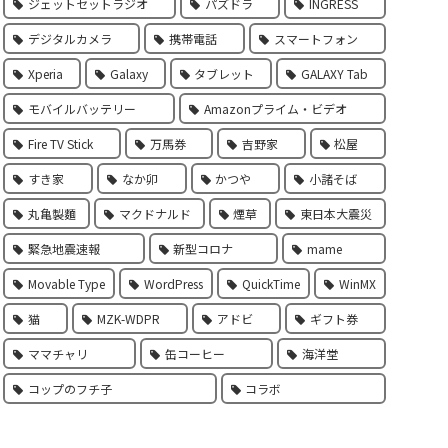
ジェットセットラジオ
パズドラ
INGRESS
デジタルカメラ
携帯電話
スマートフォン
Xperia
Galaxy
タブレット
GALAXY Tab
モバイルバッテリー
Amazonプライム・ビデオ
Fire TV Stick
万馬券
吉野家
松屋
すき家
なか卯
かつや
小諸そば
丸亀製麵
マクドナルド
煙草
東日本大震災
緊急地震速報
新型コロナ
mame
Movable Type
WordPress
QuickTime
WinMX
猫
MZK-WDPR
アドビ
ギフト券
ママチャリ
缶コーヒー
海洋堂
コップのフチ子
コラボ