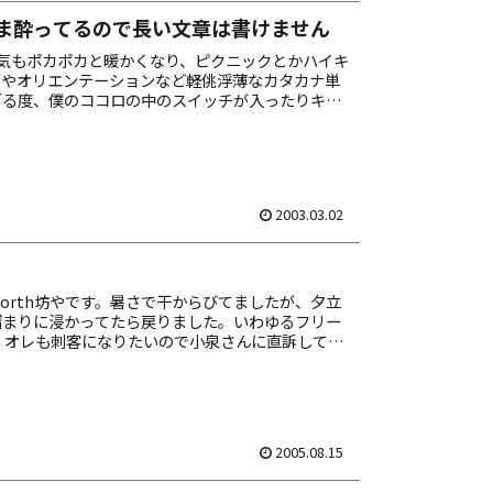
ま酔ってるので長い文章は書けません
陽気もポカポカと暖かくなり、ピクニックとかハイキ
ーやオリエンテーションなど軽佻浮薄なカタカナ単
ぎる度、僕のココロの中のスイッチが入ったりキレ
お嫌だ。 南太平洋の楽園、ナウル共和国が島ごと
2003.03.02
orth坊やです。暑さで干からびてましたが、夕立
溜まりに浸かってたら戻りました。いわゆるフリー
 オレも刺客になりたいので小泉さんに直訴してみ
れた暁にはがんばりますのでゼヒ。
2005.08.15