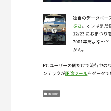
独自のデータベー
ぶさ
。オレはまだ
12/23 におまつ
2001年だよな～
かん。
PC ユーザーの間だけで流行中の
ンテックが
駆除ツール
をダータで
Internet