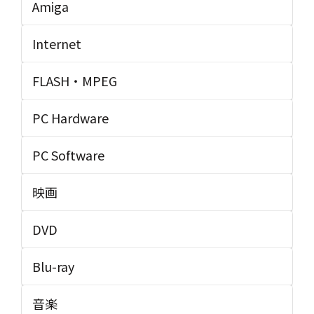
Amiga
Internet
FLASH・MPEG
PC Hardware
PC Software
映画
DVD
Blu-ray
音楽