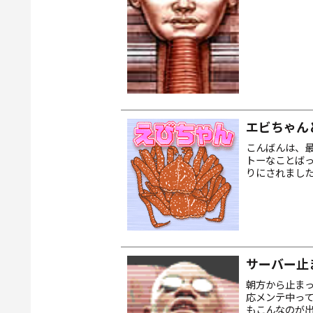
エビちゃん
こんばんは、最
トーなことば
りにされました
Blacklist
サーバー止
朝方から止まって
応メンテ中っ
もこんなのが