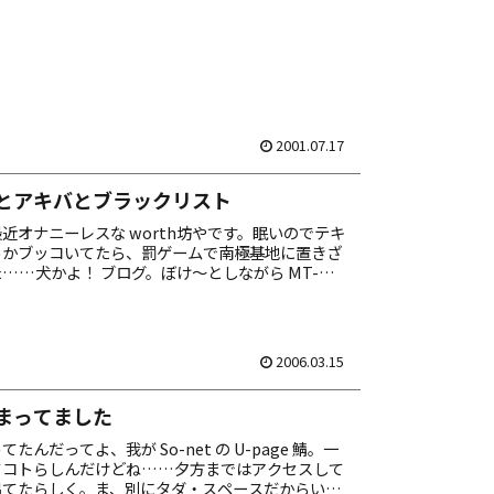
2001.07.17
とアキバとブラックリスト
近オナニーレスな worth坊やです。眠いのでテキ
っかブッコいてたら、罰ゲームで南極基地に置きざ
……犬かよ！ ブログ。ぼけ～としながら MT-
 でコメント・スパムを一括削除したら、ス...
2006.03.15
まってました
たんだってよ、我が So-net の U-page 鯖。一
てコトらしんだけどね……夕方まではアクセスして
出てたらしく。ま、別にタダ・スペースだからいい