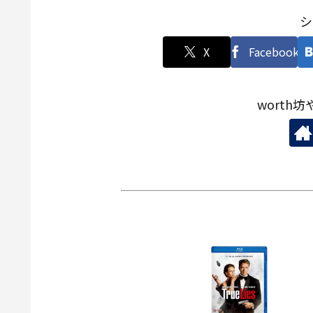
シ
X
Facebook
worth