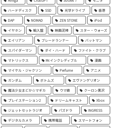
Amiga
ChatGPT
Socket 7
モニタ
ハードディスク
SSD
光学ドライブ
香港
DAP
NOMAD
ZEN STONE
iPod
イヤホン
輸入盤
映画泥棒
スター・ウォーズ
エイリアン
ブレードランナー
バットマン
スパイダーマン
ダイ・ハード
ファイト・クラブ
マトリックス
Mr.インクレディブル
漫画
マイケル・ジャクソン
Perfume
アニメ
ガンダム
ボトムズ
エヴァンゲリオン
魔法少女まどか☆マギカ
ウマ娘
クーロン黒沢
プレイステーション2
ドリームキャスト
Xbox
ジェットセットラジオ
パズドラ
INGRESS
デジタルカメラ
携帯電話
スマートフォン