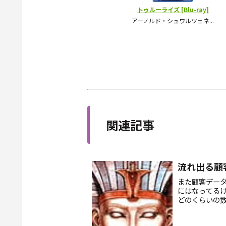
関連記事
流れ出る顧
また顧客デー
にはなってる
どのくらいの
今さら把握不
なモン買...