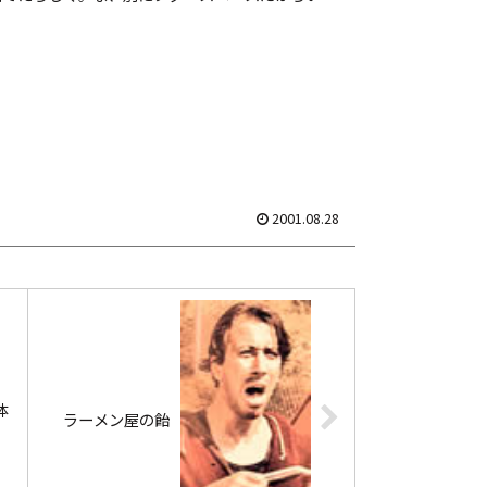
かし最近アチコチで鯖落ちしたりハクー...
2001.08.28
体
ラーメン屋の飴