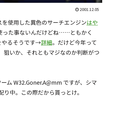
2001.12.05
スを使用した異色のサーチエンジン
はや
使った事ないんだけどね……ともかく
りをやるそうです→
詳細
。だけど今年って
？ 狙いか、それともマジなのか判断がつ
ワーム
W32.Goner.A@mm
ですが、シマ
配り中。この際だから貰っとけ。