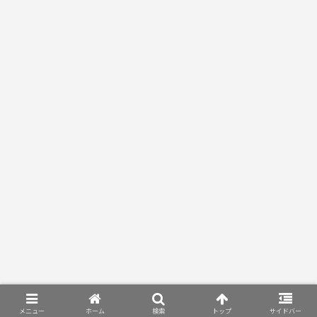
メニュー
ホーム
検索
トップ
サイドバー