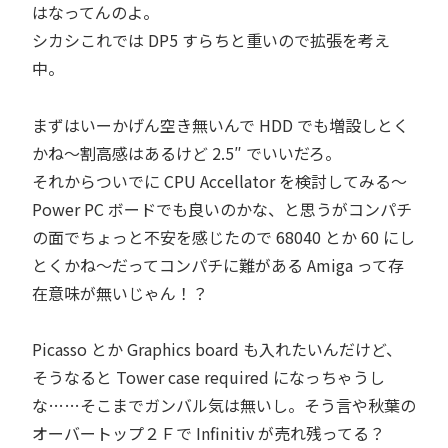
はなってんのよ。
シカシこれでは DP5 すらちと重いので拡張を考え
中。
まずはいーかげん空き無いんで HDD でも増設しとく
かね～割高感はあるけど 2.5″ でいいだろ。
それからついでに CPU Accellator を検討してみる～
Power PC ボードでも良いのかな、と思うがコンパチ
の面でちょっと不安を感じたので 68040 とか 60 にし
とくかね～だってコンパチに難がある Amiga って存
在意味が無いじゃん！？
Picasso とか Graphics board も入れたいんだけど、
そうなると Tower case required になっちゃうし
な……そこまでガンバル気は無いし。そう言や秋葉の
オーバートップ２Ｆで Infinitiv が売れ残ってる？