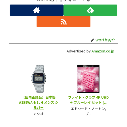
worth坊や
Advertised by
Amazon.co.jp