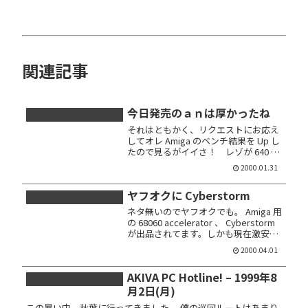
関連記事
今日発売のａｎは厚かったね
それはともかく、リクエストにお応え
してオレ Amiga のベンチ結果を Up し
たので見るがイイさ！ レゾが 640 *
200 なのはご愛嬌、sysinfo 走らせる
2000.01.31
と勝手に 15KHz モードに切り替わっ
ちゃうのよ。 68040 だとス...
ヤフオクに Cyberstorm
ネタ無いのでヤフオクでも。 Amiga 用
の 68060 accelerator 、 Cyberstorm
が出品されてます。しかも現在激安価
格なので slot が空いてる Amiga ユー
2000.04.01
ザー、いや空いてなくてもナリチュウ
でしょう。
AKIVA PC Hotline! – 1999年8
月2日(月)
この暑い中、秋葉に行ってきました。 僕の巡回ルートはあまり