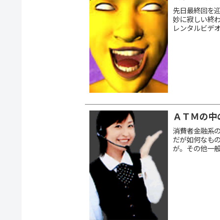
先日最終回を迎え
妙に寂しい終
レンタルビデ
は皆同じなのカモ
ＡＴＭの中
消費者金融系
だが如何なもの
が。その他一
よりもよっぽど
コロ...