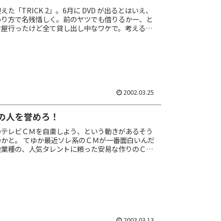
た「TRICK 2」。6月に DVD が出るとはいえ、
わり方で名残惜しく。前のヤツでも借りるかー、と
オ屋行ったけど全て貸し出し中なワケで。考える事
。 だので探したサ net で。そした...
2002.03.25
の人を誉めろ！
のテレビＣＭを自粛しよう、という動きがあるそう
かと。 てゆか最近ソレ系のＣＭが一番面白いんだ
般業種の、人気タレントに頼った安易な作りのＣＭ
クリエイティブじゃないかね。 小野真弓タンや犬
2003.03.13