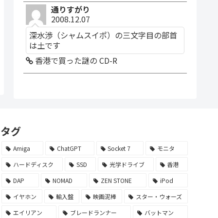
通りすがり
2008.12.07
深水渉（シャムスイポ）の三文字目の部首
は土です
香港で買った謎の CD-R
タグ
Amiga
ChatGPT
Socket 7
モニタ
ハードディスク
SSD
光学ドライブ
香港
DAP
NOMAD
ZEN STONE
iPod
イヤホン
輸入盤
映画泥棒
スター・ウォーズ
エイリアン
ブレードランナー
バットマン