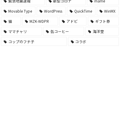
緊急地震速報
新型コロナ
mame
Movable Type
WordPress
QuickTime
WinMX
猫
MZK-WDPR
アドビ
ギフト券
ママチャリ
缶コーヒー
海洋堂
コップのフチ子
コラボ