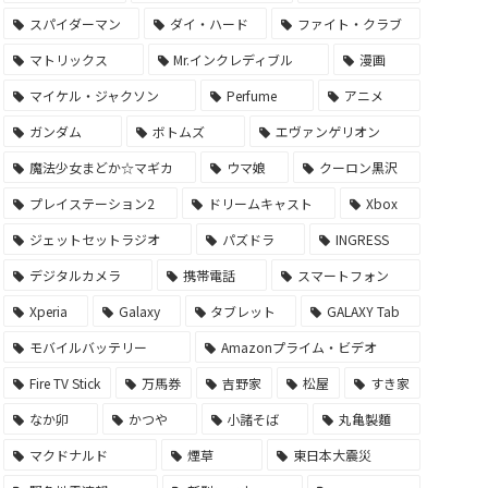
スパイダーマン
ダイ・ハード
ファイト・クラブ
マトリックス
Mr.インクレディブル
漫画
マイケル・ジャクソン
Perfume
アニメ
ガンダム
ボトムズ
エヴァンゲリオン
魔法少女まどか☆マギカ
ウマ娘
クーロン黒沢
プレイステーション2
ドリームキャスト
Xbox
ジェットセットラジオ
パズドラ
INGRESS
デジタルカメラ
携帯電話
スマートフォン
Xperia
Galaxy
タブレット
GALAXY Tab
モバイルバッテリー
Amazonプライム・ビデオ
Fire TV Stick
万馬券
吉野家
松屋
すき家
なか卯
かつや
小諸そば
丸亀製麵
マクドナルド
煙草
東日本大震災