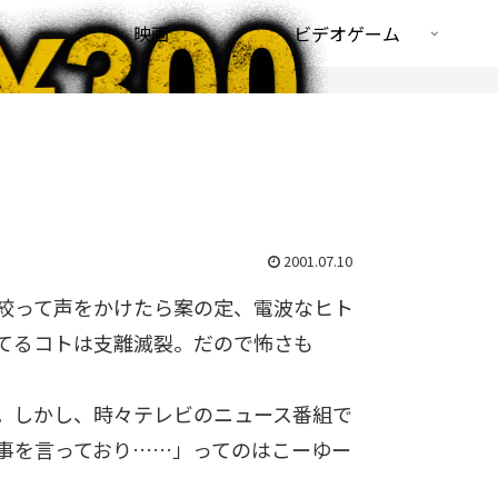
映画
ビデオゲーム
2001.07.10
絞って声をかけたら案の定、電波なヒト
てるコトは支離滅裂。だので怖さも
。しかし、時々テレビのニュース番組で
事を言っており……」ってのはこーゆー