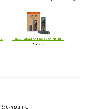
い YOU ! に