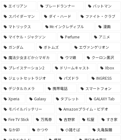
エイリアン
ブレードランナー
バットマン
スパイダーマン
ダイ・ハード
ファイト・クラブ
マトリックス
Mr.インクレディブル
漫画
マイケル・ジャクソン
Perfume
アニメ
ガンダム
ボトムズ
エヴァンゲリオン
魔法少女まどか☆マギカ
ウマ娘
クーロン黒沢
プレイステーション2
ドリームキャスト
Xbox
ジェットセットラジオ
パズドラ
INGRESS
デジタルカメラ
携帯電話
スマートフォン
Xperia
Galaxy
タブレット
GALAXY Tab
モバイルバッテリー
Amazonプライム・ビデオ
Fire TV Stick
万馬券
吉野家
松屋
すき家
なか卯
かつや
小諸そば
丸亀製麵
マクドナルド
煙草
東日本大震災