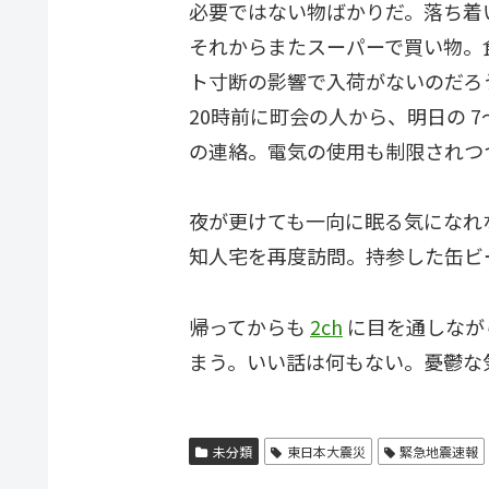
必要ではない物ばかりだ。落ち着
それからまたスーパーで買い物。
ト寸断の影響で入荷がないのだろ
20時前に町会の人から、明日の 
の連絡。電気の使用も制限されつ
夜が更けても一向に眠る気になれな
知人宅を再度訪問。持参した缶ビー
帰ってからも
2ch
に目を通しなが
まう。いい話は何もない。憂鬱な
未分類
東日本大震災
緊急地震速報