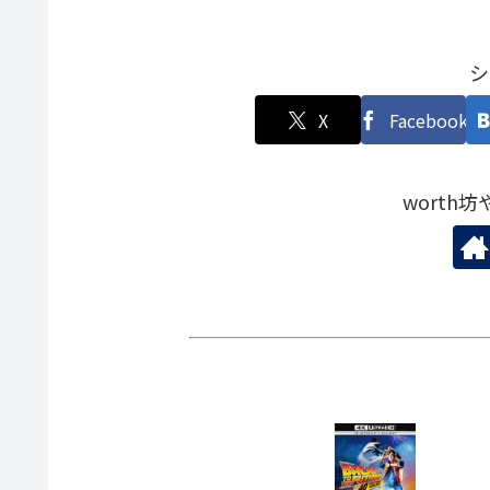
シ
X
Facebook
worth