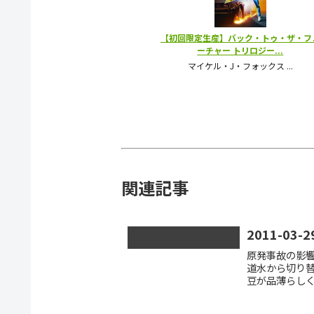
関連記事
2011-03-2
原発事故の影
道水から切り
豆が品薄らし
いとなると俄
手する。...