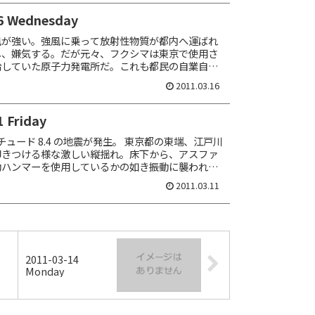
6 Wednesday
風が強い。強風に乗って放射性物質が都内へ運ばれ
し、嫌気する。だが元々、フクシマは東京で使用さ
給していた原子力発電所だ。これも都民の自業自得
出社。ここ数日サボッていたせいか、仕事が溜まっ
2011.03.16
 Friday
ニチュード 8.4 の地震が発生。 東京都の東端、江戸川
叩きつける様な激しい縦揺れ。床下から、アスファ
動ハンマーを使用しているかの如き振動に襲われ
 PC で作業をしていたが、尋常ならぬ...
2011.03.11
2011-03-14
Monday