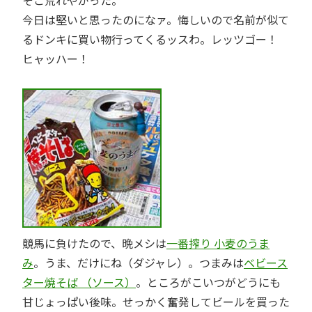
今日は堅いと思ったのになァ。悔しいので名前が似て
るドンキに買い物行ってくるッスわ。レッツゴー！
ヒャッハー！
競馬に負けたので、晩メシは
一番搾り 小麦のうま
み
。うま、だけにね（ダジャレ）。つまみは
ベビース
ター焼そば （ソース）
。ところがこいつがどうにも
甘じょっぱい後味。せっかく奮発してビールを買った