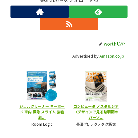
worth坊や
Advertised by
Amazon.co.jp