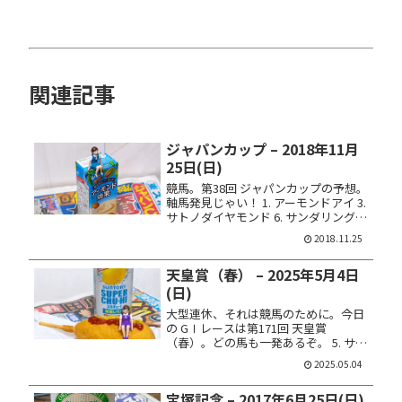
関連記事
ジャパンカップ – 2018年11月
25日(日)
競馬。第38回 ジャパンカップの予想。
軸馬発見じゃい！ 1. アーモンドアイ 3.
サトノダイヤモンド 6. サンダリングブ
ルー 9. キセキ 11. スワーヴリチャード
2018.11.25
14. ウインテンダネス 馬券はアーモン
ドアイを軸にした３連複流し ...
天皇賞（春） – 2025年5月4日
(日)
大型連休、それは競馬のために。今日
の GⅠレースは第171回 天皇賞
（春）。どの馬も一発あるぞ。 5. サン
ライズアース 6. ヘデントール 8. ショ
2025.05.04
ウナンラプンタ 11. マイネルエンペラ
ー 15. ハヤテノフクノスケ 馬券は馬連
宝塚記念 – 2017年6月25日(日)
ＢＯＸ...