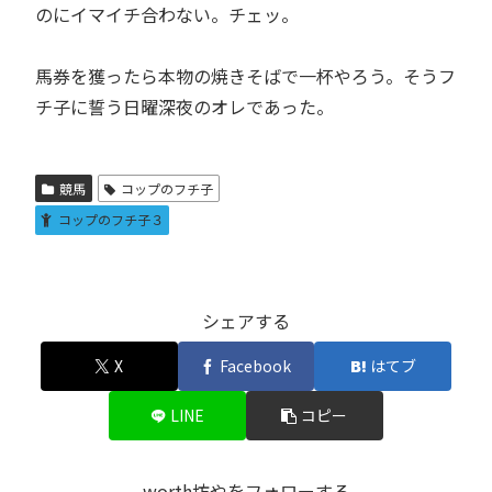
のにイマイチ合わない。チェッ。
馬券を獲ったら本物の焼きそばで一杯やろう。そうフ
チ子に誓う日曜深夜のオレであった。
競馬
コップのフチ子
コップのフチ子３
シェアする
X
Facebook
はてブ
LINE
コピー
worth坊やをフォローする