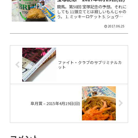
競馬。第58回 宝塚記念の予想。それに
しても 11頭立てとは寂しいもんじゃの
う。 1. ミッキーロケット 5. シュヴァ
ルグラン 6. シャケトラ 8. ミッキーク
イーン 10. キタサンブラック 5頭の馬
2017.06.25
連ＢＯＸ 10点馬券を PAT で...
ファイト・クラブのサブリミナルカ
ット
皐月賞 – 2015年4月19日(日)