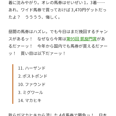
着に沈みやがり。オレの馬券はせいぜい 1，3着……
あれ、ワイド馬券で買っておけば 3,470円ゲットだっ
たよ？ うううう、悔しく。
昼間の馬券はハズレ。でも今日はまだ挽回するチャン
スがあるッ！ なぜなら今宵は
第95回 凱旋門賞
があ
るだァーッ！ 今年から国内でも馬券が買えるだァー
ッ！ 買い目は以下だァーッ！
11. ハーザンド
2. ポストポンド
10. ファウンド
3. ミグワール
14. マカヒキ
我らがマカヒキから流した 4点馬券で勝負ッ！ 日本