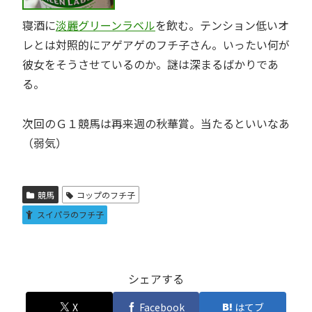
寝酒に
淡麗グリーンラベル
を飲む。テンション低いオ
レとは対照的にアゲアゲのフチ子さん。いったい何が
彼女をそうさせているのか。謎は深まるばかりであ
る。
次回のＧ１競馬は再来週の秋華賞。当たるといいなあ
（弱気）
競馬
コップのフチ子
スイパラのフチ子
シェアする
X
Facebook
はてブ