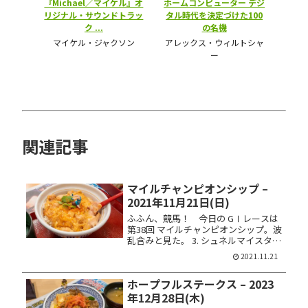
関連記事
マイルチャンピオンシップ –
2021年11月21日(日)
ふふん、競馬！ 今日の GⅠレースは
第38回 マイルチャンピオンシップ。波
乱含みと見た。 3. シュネルマイスター
5. サウンドキアラ 7. インディチャンプ
2021.11.21
9. グレナディアガーズ 12. グランアレ
グリア 馬券は馬連ＢＯＸ 10点馬...
ホープフルステークス – 2023
年12月28日(木)