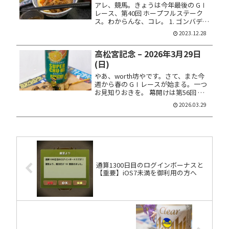
アレ、競馬。きょうは今年最後の GⅠ
レース、第40回 ホープフルステーク
ス。わからんな、コレ。 1. ゴンバデカ
ーブース 2. ヴェロキラプトル 6. シン
2023.12.28
エンペラー 13. レガレイラ 16. センチ
ュリボンド 馬券は馬連ＢＯＸ 10点馬...
高松宮記念 – 2026年3月29日
(日)
やあ、worth坊やです。さて、また今
週から春の GⅠレースが始まる。一つ
お見知りおきを。 幕開けは第56回 高
松宮記念。1,200メートルの短距離
2026.03.29
戦。荒れそうだぞ。 予想と結果 8. ウ
インカーネリアン 13. ナムラクレア 14.
レイ...
通算1300日目のログインボーナスと
【重要】iOS7未満を御利用の方へ