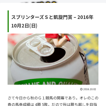
スプリンターズＳと凱旋門賞 – 2016年
10月2日(日)
2016.10.02
さて今日から秋のＧ１競馬の開幕であり。オレのこの
春の馬券成績は 4勝 5敗。だので秋は勝ち越しを目指