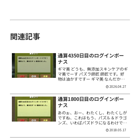
関連記事
通算4350日目のログインボー
ナス
ギマ美 どうも、無添加スキンケアのギ
マ美でーす パズラ師匠 師匠です。好
物は油かすですー ギマ美 なんだか世
の中、石油が足りなくて大変みたいで
2026.04.27
すけれどもー パズラ師匠 石油タンカ
ーが海峡を通られへんらしいなー ギマ
通算1800日目のログインボー
美 これも戦争の影響よね ...
ナス
あのぉ、おー、わたくし、わたくしが
ですね、これはもう、パズル＆ドラゴ
ンズ、いわばパズドラになるわけでで
すね、いづれにしましても、これは、
2018.05.17
は、はっきりと申し上げておきたい。
あ、あの、あ、うん……えい……さ