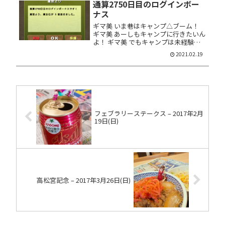
通算2750日目のログインボー
ん、でしたっけ？ 非常にしつこい中
に...
ナス
ギマ美 いま巷はキャンプ△ブーム！
ギマ美 あーしもキャンプに行きたいん
よ！ ギマ美 でもキャンプは未経験な
んだよぅ～ ギマ美 なので、本日はベ
2021.02.19
テラン・キャンパーさんにお越しいた
だいて、いろいろ教わろうと思いま
す！ ギマ美 それではスペシャ...
フェブラリーステークス – 2017年2月
19日(日)
高松宮記念 – 2017年3月26日(日)