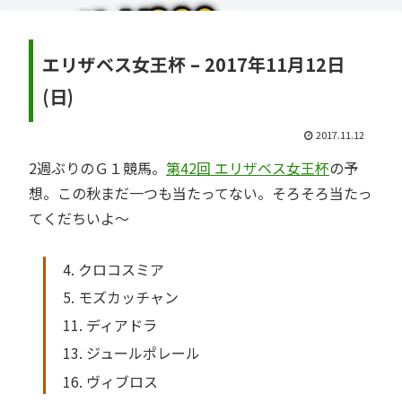
エリザベス女王杯 – 2017年11月12日
(日)
2017.11.12
2週ぶりのＧ１競馬。
第42回 エリザベス女王杯
の予
想。この秋まだ一つも当たってない。そろそろ当たっ
てくだちいよ～
4. クロコスミア
5. モズカッチャン
11. ディアドラ
13. ジュールポレール
16. ヴィブロス