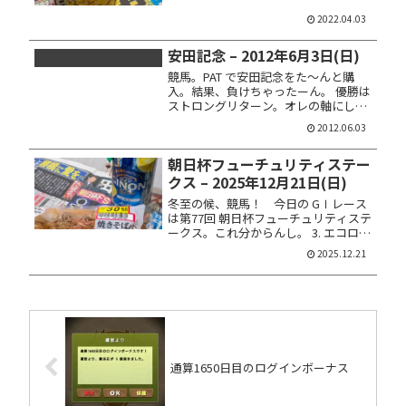
た。今年もここから静かに祈ってい
る！ 4. ジャックドール 6. エフフォー
2022.04.03
リア 9. アリーヴォ 13. キングオブコー
ジ 14. ...
安田記念 – 2012年6月3日(日)
競馬。PAT で安田記念をた～んと購
入。結果、負けちゃったーん。 優勝は
ストロングリターン。オレの軸にして
1番人気馬、サダムパテックたんは 9
2012.06.03
着。 これで 4連敗。いや、もうシャレ
にならんて。マジで。
朝日杯フューチュリティステー
クス – 2025年12月21日(日)
冬至の候、競馬！ 今日の GⅠレース
は第77回 朝日杯フューチュリティステ
ークス。これ分からんし。 3. エコロア
ルバ 7. コルテオソレイユ 8. カヴァレ
2025.12.21
リッツォ 12. アドマイヤクワッズ 13.
リアライズシリウス 馬券は馬連ＢＯ
Ｘ...
通算1650日目のログインボーナス