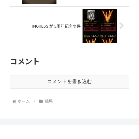
INGRESS が 5周年記念の件
コメント
コメントを書き込む
ホーム
競馬