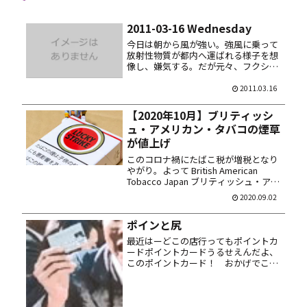
2011-03-16 Wednesday
今日は朝から風が強い。強風に乗って
放射性物質が都内へ運ばれる様子を想
像し、嫌気する。だが元々、フクシマ
は東京で使用される電力を供給してい
た原子力発電所だ。これも都民の自業
2011.03.16
自得なのだろう。 出社。ここ数日サボ
ッていたせいか、仕事が溜まってし
【2020年10月】ブリティッシ
ま...
ュ・アメリカン・タバコの煙草
が値上げ
このコロナ禍にたばこ税が増税となり
やがり。よって British American
Tobacco Japan ブリティッシュ・アメ
リカン・タバコ・ジャパン のタバコ製
2020.09.02
品も 10月から値上げになる。ブリブリ
～！ 紙巻たばこのラッキー・ストラ...
ポインと尻
最近はーどこの店行ってもポイントカ
ードポイントカードうるせえんだよ、
このポイントカード！ おかげでこっ
ちゃーサイフん中パンパンじゃねえ
か。オレはポイント集めるために生き
てるんじゃねえ！ こんなモン誰かに
くれてやるッ！……という方いらっし