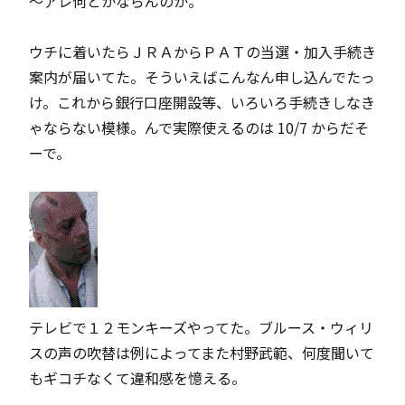
～アレ何とかならんのか。
ウチに着いたらＪＲＡからＰＡＴの当選・加入手続き
案内が届いてた。そういえばこんなん申し込んでたっ
け。これから銀行口座開設等、いろいろ手続きしなき
ゃならない模様。んで実際使えるのは 10/7 からだそ
ーで。
テレビで
１２モンキーズ
やってた。ブルース・ウィリ
スの声の吹替は例によってまた村野武範、何度聞いて
もギコチなくて違和感を憶える。