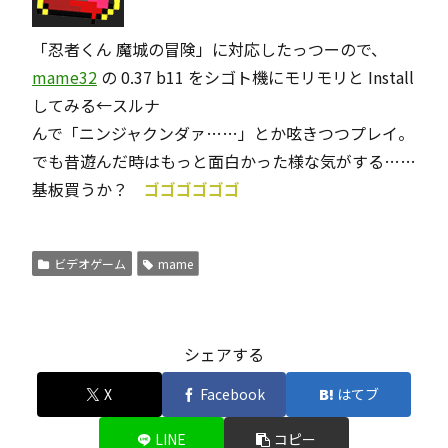
「
忍者くん 魔城の冒険
」に対応したっつーので、
mame32
の 0.37 b11 をシゴト機にモリモリと Install
してみる←スルナ
んで「ニンジャクンダァ……」とか呟きつつプレイ。
でも昔遊んだ時はもっと面白かった様な気がする……
基板買うか？
ゴゴゴゴゴゴ
ビデオゲーム
mame
シェアする
X
Facebook
はてブ
LINE
コピー