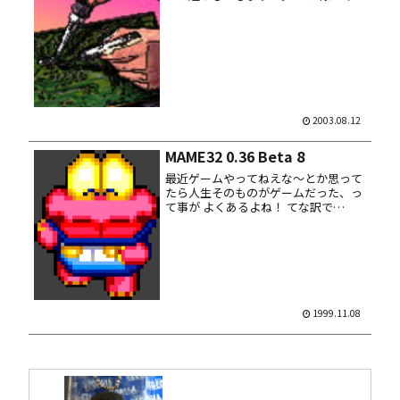
かもマシーンの如くハンダ付けをしま
くっています……まぁハンダ一級ライ
センスなオレ様には苦でも何でもな
い、むしろ快楽。いっそフラックス中
毒...
2003.08.12
MAME32 0.36 Beta 8
最近ゲームやってねえな～とか思って
たら人生そのものがゲームだった、っ
て事が よくあるよね！ てな訳で
MAME32 の 0.36 Beta 8 をインストー
ル。いやーなんかエライ事になって
る。 ナムコのシステム２がフォローさ
れ始めてる～って...
1999.11.08