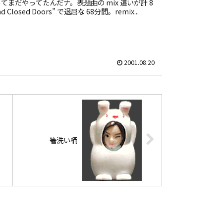
てまだやってたんだナ。表題曲の mix 違いが計 8
ind Closed Doors” で退屈な 68分間。remix...
2001.08.20
箸洗い桶