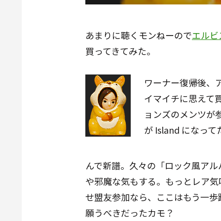
あまりに聴くモンねーので
エルビ
買ってきてみた。
ワーナー復帰後、
イマイチに思えて
ョンズのメンツが
が Island に
んで新譜。久々の「ロック風アル
や邪魔な気もする。もっとレア気
せ盟友参加なら、ここはもう一歩
願うべきだったカモ？