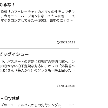
めるな！
ー飲料「カフェレーチェ」のオマケの件を↓でテキ
ら、今ぁニューバージョンになってたんだね……て
マケをコンプしてみた→ 2003。去年のにナヴィゲ
り心頭な方々も、どうかこれで水に流して頂きた
2003.04.18
ビッグイシュー
ー中、パスポートの更新に有楽町の交通会館へ。ン
通のきかない杓子定規な対応に、オレの「外務省へ
蓮池兄さん（芸人か？）のソレをも一瞬上回ったわ
く交渉決裂。て事でパスポート更新ならず。 りゆ
2004.07.08
– Crystal
ハズのニューアルバムからの先行シングル……ニュ