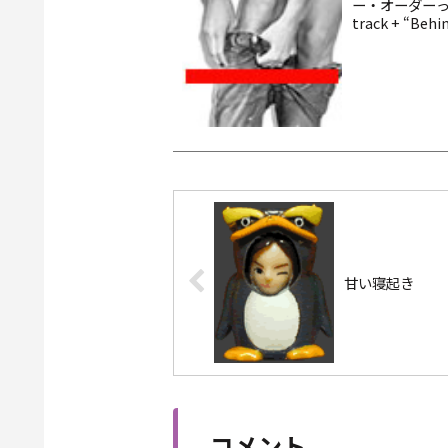
ー・オーダーっ
track + “Beh
甘い寝起き
コメント