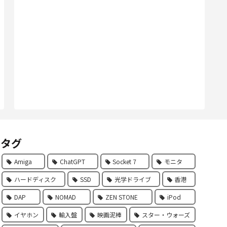
タグ
Amiga
ChatGPT
Socket 7
モニタ
ハードディスク
SSD
光学ドライブ
香港
DAP
NOMAD
ZEN STONE
iPod
イヤホン
輸入盤
映画泥棒
スター・ウォーズ