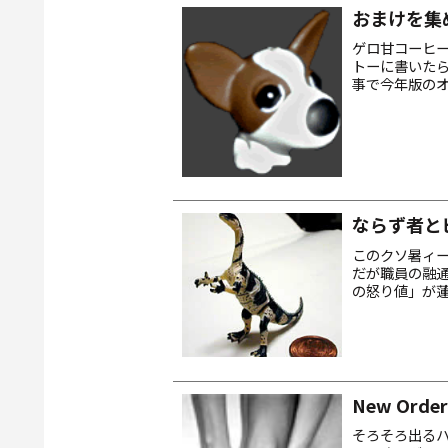
おまけを集
ゲロ甘コーヒ
トーに書いた
事で今年版のオ
ィトされて怒
し。...
ならず者と
このクソ暑ィ
だが職員の融
の怒り値」が
けで……あえな
う：戸...
New Order 
そろそろ出る