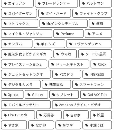
エイリアン
ブレードランナー
バットマン
スパイダーマン
ダイ・ハード
ファイト・クラブ
マトリックス
Mr.インクレディブル
漫画
マイケル・ジャクソン
Perfume
アニメ
ガンダム
ボトムズ
エヴァンゲリオン
魔法少女まどか☆マギカ
ウマ娘
クーロン黒沢
プレイステーション2
ドリームキャスト
Xbox
ジェットセットラジオ
パズドラ
INGRESS
デジタルカメラ
携帯電話
スマートフォン
Xperia
Galaxy
タブレット
GALAXY Tab
モバイルバッテリー
Amazonプライム・ビデオ
Fire TV Stick
万馬券
吉野家
松屋
すき家
なか卯
かつや
小諸そば