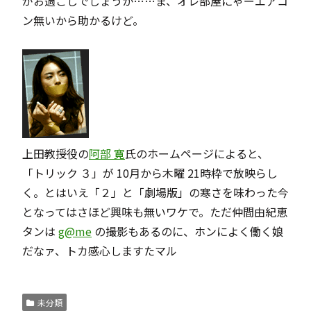
がお過ごしでしょうか……ま、オレ部屋にゃーエアコ
ン無いから助かるけど。
上田教授役の
阿部 寛
氏のホームページによると、
「
トリック ３
」が 10月から木曜 21時枠で放映らし
く。とはいえ「２」と「劇場版」の寒さを味わった今
となってはさほど興味も無いワケで。ただ仲間由紀恵
タンは
g@me
の撮影もあるのに、ホンによく働く娘
だなァ、トカ感心しますたマル
未分類