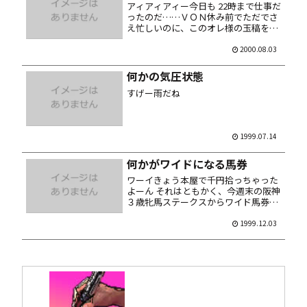
アィアィアィー今日も 22時まで仕事だ
ったのだ……ＶＯＮ休み前でただでさ
え忙しいのに、このオレ様の玉稿を失
くすとは何事じゃ。せっかく届いた
Illustrator 9 もインストールする暇す
2000.08.03
ら無えよ。 その上帰りの総武線は人身
事故で止まって...
何かの気圧状態
すげー雨だね
1999.07.14
何かがワイドになる馬券
ワーイきょう本屋で千円拾っちゃった
よーん それはともかく、今週末の阪神
３歳牝馬ステークスからワイド馬券が
始まるのだ。 敗け金もワイドにならな
い事を祈るばかり……まぁ初モノだか
1999.12.03
らちょっとは買ってみるけどな。