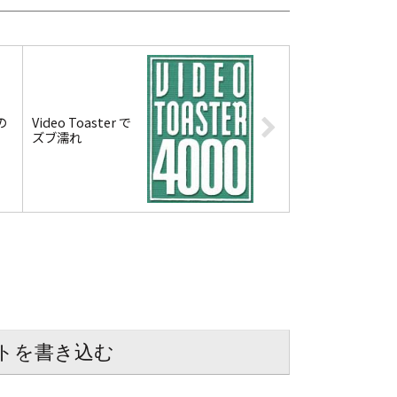
の
Video Toaster で
ズブ濡れ
トを書き込む