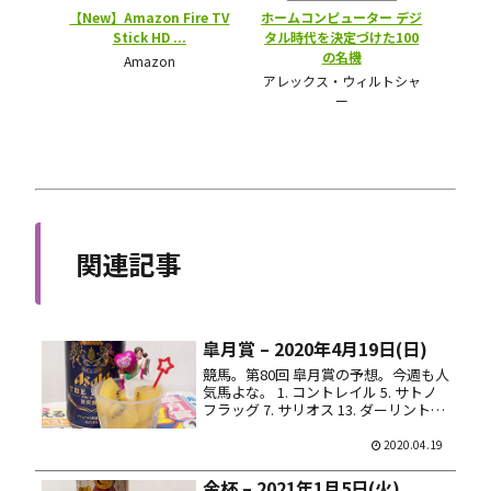
関連記事
皐月賞 – 2020年4月19日(日)
競馬。第80回 皐月賞の予想。今週も人
気馬よな。 1. コントレイル 5. サトノ
フラッグ 7. サリオス 13. ダーリントン
ホール 16. ガロアクリーク 17. ヴェル
トライゼンデ 馬券はサトノフラッグを
2020.04.19
軸にした馬連流し 5点馬券。本...
金杯 – 2021年1月5日(火)