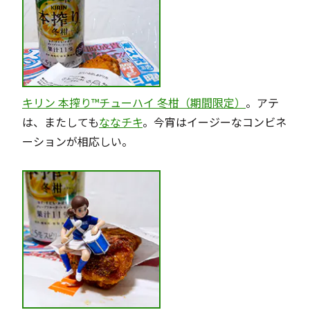
キリン 本搾り™チューハイ 冬柑（期間限定）
。アテ
は、またしても
ななチキ
。今宵はイージーなコンビネ
ーションが相応しい。