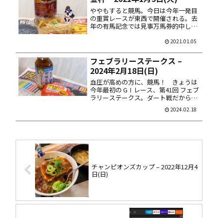
ややもすると競馬。今日は今年一発目
の重賞レースが東西で開催される。去
年の有馬記念では見事万馬券的中した
オレ様。今年もビッシビシ当ててく
ぞ！ まずは東の金杯、第70回 日刊ス
2021.01.05
ポーツ賞中山金杯の予想。なぜだか奇
数番ばかりの予想となった。 5. ...
フェブラリーステークス –
2024年2月18日(日)
血圧が高めの方に、競馬！ きょうは
今年最初の GⅠレース、第41回 フェブ
ラリーステークス。ダート戦だから堅
調気配だな。 4. ドゥラエレーデ 5. オ
2024.02.18
メガギネス 11. キングズソード 14. ウ
ィルソンテソーロ 15. ドンフランキー
...
チャンピオンズカップ – 2022年12月4
日(日)