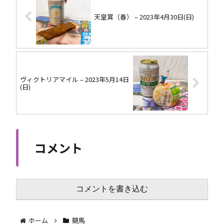
天皇賞（春） – 2023年4月30日(日)
ヴィクトリアマイル – 2023年5月14日
(日)
コメント
コメントを書き込む
ホーム
競馬