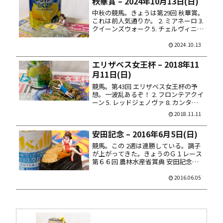
秋華賞 – 2024年10月13日(日)
中秋の競馬。きょうは第29回 秋華賞。
これは前人気通りか。 2. ミアネーロ 3.
クイーンズウォーク 5. チェルヴィニア
8. コガネノソラ 14. ステレンボッシュ
馬券は馬連ＢＯＸ 10点馬券。本命は
2024.10.13
5-14！ しかし結果は惜しく...
エリザベス女王杯 – 2018年11
月11日(日)
競馬。第43回 エリザベス女王杯の予
想。一波乱あるぞ！ 2. フロンテアクイ
ーン 5. レッドジェノヴァ 8. カンター
ビレ 13. ノームコア 16. コルコバード
2018.11.11
馬券は馬連ＢＯＸの 10点馬券。本命は
13－16！ 結果。一波乱あった...
安田記念 – 2016年6月5日(日)
競馬。この 2週は連勝している。調子
が上がってきた。きょうのＧ１レース
第６６回 農林水産省賞典 安田記念も
当てて 3連勝といくだぜ！ 3. ロサギガ
ンティア 4. ディサイファ 5. コンテン
2016.06.05
トメント 8. モーリス 11. リアルスティ
ー...