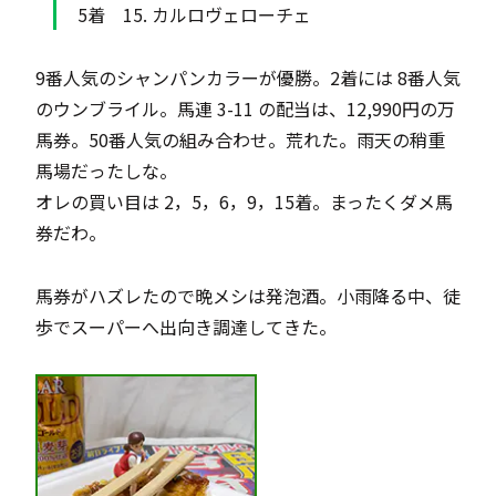
15. カルロヴェローチェ
9番人気のシャンパンカラーが優勝。2着には 8番人気
のウンブライル。馬連 3-11 の配当は、12,990円の万
馬券。50番人気の組み合わせ。荒れた。雨天の稍重
馬場だったしな。
オレの買い目は 2，5，6，9，15着。まったくダメ馬
券だわ。
馬券がハズレたので晩メシは発泡酒。小雨降る中、徒
歩でスーパーへ出向き調達してきた。