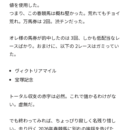
値を使用した。
つまり、この春競馬は概ね堅かった。荒れてもチョイ
荒れ。万馬券は 2回。渋チンだった。
オレ様の馬券が的中したのは 3回、しかも低配当なレ
ースばかり。おまけに、以下の 2レースはガミってい
た。
ヴィクトリアマイル
宝塚記念
トータル収支の赤字は必然。これで儲かるわけがな
い。虚無だ。
でも終わってみれば、ちょっぴり寂しく名残り惜し
い。去り行く 2026年春競馬に別れの挨拶を告げた