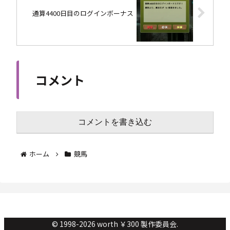
通算4400日目のログインボーナス
コメント
コメントを書き込む
ホーム
競馬
© 1998-2026 worth ￥300 製作委員会.