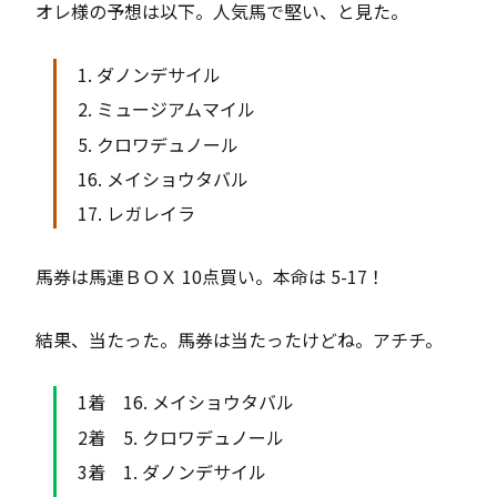
オレ様の予想は以下。人気馬で堅い、と見た。
1. ダノンデサイル
2. ミュージアムマイル
5. クロワデュノール
16. メイショウタバル
17. レガレイラ
馬券は馬連ＢＯＸ 10点買い。本命は 5-17！
結果、当たった。馬券は当たったけどね。アチチ。
16. メイショウタバル
5. クロワデュノール
1. ダノンデサイル