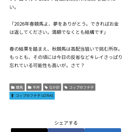
い。
「2026年春競馬よ、夢をありがとう。できればお金
は返してください。満額でなくとも結構です」
春の結果を踏まえ、秋競馬は高配当狙いで挑む所存。
もっとも、その頃には今日の反省などキレイさっぱり
忘れている可能性も高いが。さて？
競馬
牛丼
なか卯
コップのフチ子
コップのフチ子 ULTRAS
シェアする