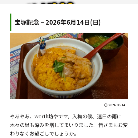
宝塚記念 – 2026年6月14日(日)
2026.06.14
やあやあ、worth坊やです。入梅の候、連日の雨に
木々の緑も深みを増してまいりました。皆さまもお変
わりなくお過ごしでしょうか。