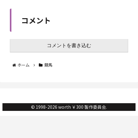
コメント
コメントを書き込む
ホーム
競馬
© 1998-2026 worth ￥300 製作委員会.