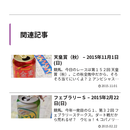
関連記事
天皇賞（秋） – 2015年11月1日
(日)
競馬。今日のレースは第１５２回 天皇
賞（秋）。この秋全敗中だから、そろ
そろ当てにいくよ？ 2. アンビシャス 3.
サトノクラウン 8. ラブリーデイ 9. エ
2015.11.01
イシンヒカリ 13. ヴァンセンヌ 馬券は
馬連のＢＯＸで 10点。本命は 9番の...
フェブラリーＳ – 2015年2月22
日(日)
競馬。今年一発目のＧ１、第３２回 フ
ェブラリーステークス。ダート戦だか
ら荒れるぜ？ ウヒョ！ 4. コパノリッ
キー 5. カゼノコ 6. ハッピースプリン
2015.02.22
ト 9. サンビスタ 11. ワイドバッハ 14.