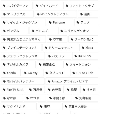
スパイダーマン
ダイ・ハード
ファイト・クラブ
マトリックス
Mr.インクレディブル
漫画
マイケル・ジャクソン
Perfume
アニメ
ガンダム
ボトムズ
エヴァンゲリオン
魔法少女まどか☆マギカ
ウマ娘
クーロン黒沢
プレイステーション2
ドリームキャスト
Xbox
ジェットセットラジオ
パズドラ
INGRESS
デジタルカメラ
携帯電話
スマートフォン
Xperia
Galaxy
タブレット
GALAXY Tab
モバイルバッテリー
Amazonプライム・ビデオ
Fire TV Stick
万馬券
吉野家
松屋
すき家
なか卯
かつや
小諸そば
丸亀製麵
マクドナルド
煙草
東日本大震災