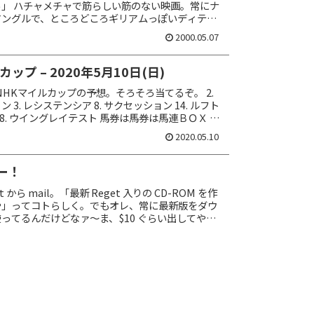
」 ハチャメチャで筋らしい筋のない映画。常にナ
アングルで、ところどころギリアムっぽいディテー
・デップのスゴさが分かったよーな気がした。
2000.05.07
ップ – 2020年5月10日(日)
 NHKマイルカップの予想。そろそろ当てるぞ。 2.
 3. レシステンシア 8. サクセッション 14. ルフト
8. ウイングレイテスト 馬券は馬券は馬連ＢＯＸ 10
-14！...
2020.05.10
ー！
ort から mail。「最新 Reget 入りの CD-ROM を作
や」ってコトらしく。でもオレ、常に最新版をダウ
ってるんだけどなァ～ま、$10 ぐらい出してやっ
ど。でもコレって...