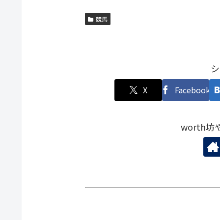
競馬
シ
X
Facebook
worth