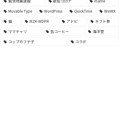
緊急地震速報
新型コロナ
mame
Movable Type
WordPress
QuickTime
WinMX
猫
MZK-WDPR
アドビ
ギフト券
ママチャリ
缶コーヒー
海洋堂
コップのフチ子
コラボ