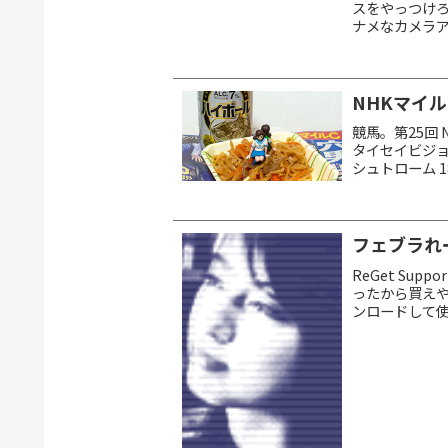
スをやっつけろ
ナメなカメラ
ル。ジョニー
「フ...
NHKマイルカ
競馬。第25回
タイセイビジョン
シュトローム 1
点馬券。本命は 3
フェブラれ
ReGet Supp
ったから買え
ンロードして使
てもいいんだけ