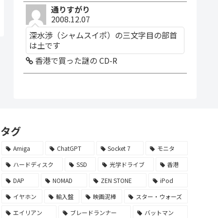
通りすがり
2008.12.07
深水渉（シャムスイポ）の三文字目の部首
は土です
香港で買った謎の CD-R
タグ
Amiga
ChatGPT
Socket 7
モニタ
ハードディスク
SSD
光学ドライブ
香港
DAP
NOMAD
ZEN STONE
iPod
イヤホン
輸入盤
映画泥棒
スター・ウォーズ
エイリアン
ブレードランナー
バットマン