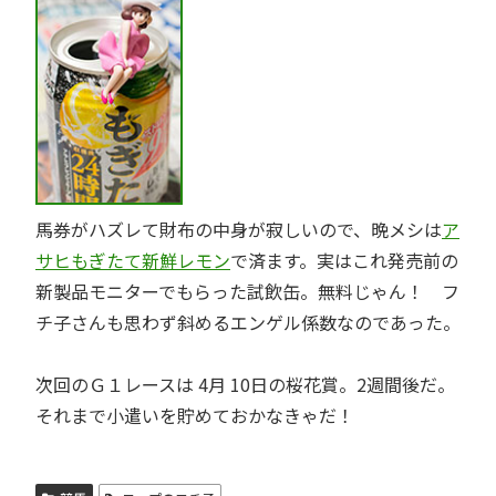
馬券がハズレて財布の中身が寂しいので、晩メシは
ア
サヒもぎたて新鮮レモン
で済ます。実はこれ発売前の
新製品モニターでもらった試飲缶。無料じゃん！ フ
チ子さんも思わず斜めるエンゲル係数なのであった。
次回のＧ１レースは 4月 10日の桜花賞。2週間後だ。
それまで小遣いを貯めておかなきゃだ！