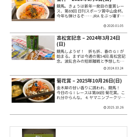
競馬。きょうは新年一発目の重賞レー
ス、第69回 日刊スポーツ賞中山金杯。
今年も弾けるぞ……JRA をぶっ壊す！
2. ブラックスピネル 5. レッドローゼス
7. トリオンフ 15. カデナ 17. ザダル 馬
2020.01.05
券は馬連ＢＯＸ 10点馬券。本...
高松宮記念 – 2024年3月24日
(日)
競馬しようぜ！ 折も折、春の GⅠが
始まる。まずは今週の第54回 高松宮記
念。波乱含みの短距離戦と予想した
ぜ！ 5. トウシンマカオ 6. ルガル 8. ソ
2024.03.24
ーダズリング 14. ママコチャ 16. ウイ
ンマーベル 馬券は馬連ＢＯＸ 10点馬...
菊花賞 – 2025年10月26日(日)
金木犀の甘い香りに誘われ、競馬！
今日の GⅠレースは第86回 菊花賞。こ
れ分からんな。 4. ヤマニンブークリエ
7. ショウヘイ 9. エネルジコ 11. マイユ
ニバース 15. エリキング 馬券は馬連Ｂ
2025.10.26
ＯＸ 10点馬券。本命は 9-1...