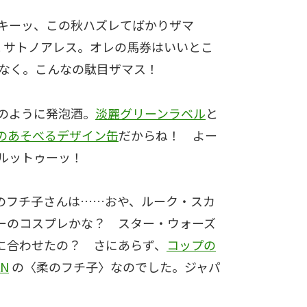
キーッ、この秋ハズレてばかりザマ
7. サトノアレス。オレの馬券はいいとこ
もなく。こんなの駄目ザマス！
のように発泡酒。
淡麗グリーンラベル
と
のあそべるデザイン缶
だからね！ よー
ルットゥーッ！
のフチ子さんは……おや、ルーク・スカ
ーのコスプレかな？ スター・ウォーズ
に合わせたの？ さにあらず、
コップの
AN
の〈柔のフチ子〉なのでした。ジャパ