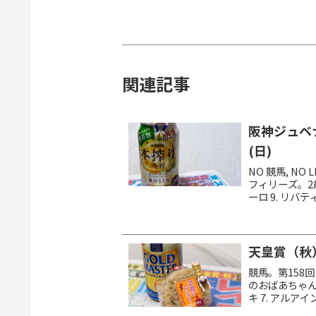
関連記事
阪神ジュベナ
(日)
NO 競馬, N
フィリーズ。2
ーロ 9. リバテ
ヴェル 馬券は馬連
天皇賞（秋） 
競馬。第158
のおばあちゃん）
キ 7. アルア
にしておくよ。Ｂ