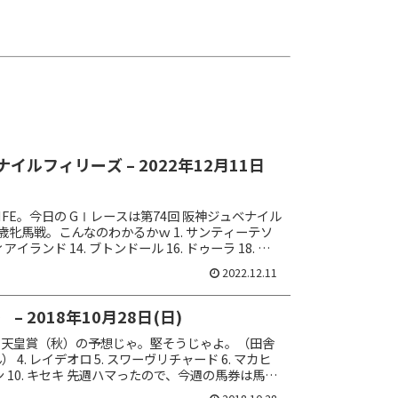
イルフィリーズ – 2022年12月11日
O LIFE。今日の GⅠレースは第74回 阪神ジュベナイル
歳牝馬戦。こんなのわかるかｗ 1. サンティーテソ
ィアイランド 14. ブトンドール 16. ドゥーラ 18. ラ
...
2022.12.11
– 2018年10月28日(日)
回 天皇賞（秋）の予想じゃ。堅そうじゃよ。（田舎
 4. レイデオロ 5. スワーヴリチャード 6. マカヒ
イン 10. キセキ 先週ハマったので、今週の馬券は馬連
ＯＸの 10点馬...