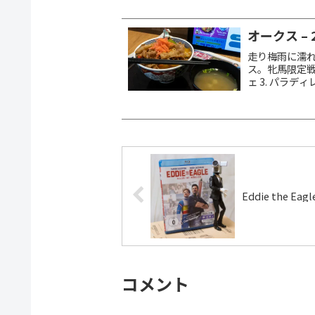
オークス – 
走り梅雨に濡れ
ス。牝馬限定戦
ェ 3. パラディ
カムニャック 馬
Eddie the Eagl
コメント