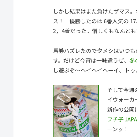
しかし結果はまた負けたザマス。
ス！ 優勝したのは 6番人気の 1
2，4着だった。惜しくもなんと
馬券ハズレたので夕メシはいつも
す。だけど今宵は一味違うぜ、
冬
し遊ぶぞ～ヘイヘイヘーイ、トゥ
そして今週
イウォーカ
新作の公開
フチ子 JAP
ーンッ！