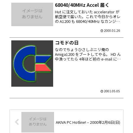
68040/40MHz Accel 届く
Hut に注文しておいた accelerator が
航空便で届いた。これで今日からオレ
の A1200 も 68040/40MHz なカンジっ
す。 さすがに演算系は速くなった。
Boot も 20秒位で Workbench が起ち
2000.01.26
上がって感激。...
コモドの日
なのでちょうひさしぶニリ俺の
Amiga1200 をブートしてやる。 HD ん
中漁ってたら 4年ほど前の e-mail に添
付されてた jpeg 写真とか発掘してし
まってニヤーリ。ヒトに歴史有りなの
だ。 あとは当時の CD-ROM にやたら...
2001.05.05
AKIVA PC Hotline! – 2000年2月6日(日)