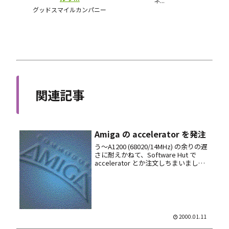
関連記事
Amiga の accelerator を発注
う～A1200 (68020/14MHz) の余りの遅
さに耐えかねて、Software Hut で
accelerator とか注文しちまいまし
た。 net からこの店で買い物するの初
めてだけど、噂によると相変わらずの
爆速デリバリーらしいの...
2000.01.11