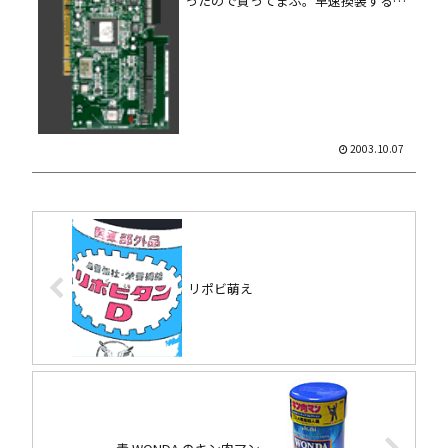
ったので買ってまふ。早速換装する
と、以前の Tekram に比べてブート時
にやや待たされる感があるものの、ヘ
タレ気味だった MO が安定したりして
嬉しい限り……...
2003.10.07
リポビ萌え