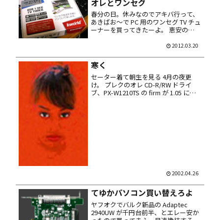
オレとワンセグ
春分の日。休みなのでアキバ行って、
あきばお～で PC 用のワンセグ TV チュ
ーナーを買ってきたーよ。 恵安の
UB400-i。USB 接続で 1,980円。当然
チューナーソフト付き。 他社製品と違
2012.03.20
いアンテナは独立型。台座にはマグネ
ットが付...
寒く
セーター着て朝生を見る 4月の夜更
け。 プレクのオレ CD-R/RW ドライ
ブ、PX-W1210TS の firm が 1.05 にア
プデト。InCD で、今まで一発で読めな
かった RW ディスクをサクッと認識。
ちょこりと嬉しく。 TLC ...
2002.04.26
てゆかパソコン買い替えろよ
ヤフオクでバルク新品の Adaptec
2940UW が千円台前半、とエレー安か