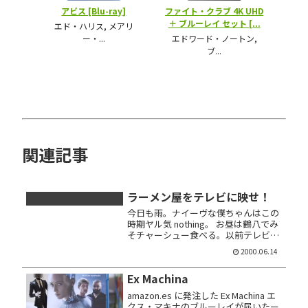
関連記事
ラーメン屋をテレビに映せ！
今日も雨。ナイーヴな僕ちゃんはこの
時期ヤル気 nothing。 お昼は鶴八でみ
そチャーシュー食べる。以前テレビで
紹介された事があるお店らしーんスけ
2000.06.14
ど、店構えが古めな飲食店なら大体取
材対象になってるからナ。でも実は結
Ex Machina
構オイシイです。ただ昼は ...
amazon.es に発注した Ex Machina エ
クス・マキナのブルーレイが届いたー