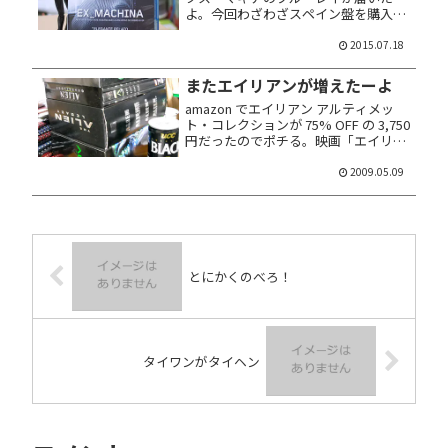
よ。今回わざわざスペイン盤を購入し
たのは、日本語字幕・吹き替え音声が
収録されていたからであり。 web で
2015.07.18
注文手続きしてから 18日で着荷。かか
った費...
またエイリアンが増えたーよ
amazon でエイリアン アルティメッ
ト・コレクションが 75% OFF の 3,750
円だったのでポチる。映画「エイリア
ン」4作の本編と特典ディスクが収め
られた、9枚組デジスタック仕様の
2009.05.09
DVD BOX であり。キィー！ これでウ
チのエ...
とにかくのべろ！
タイワンがタイヘン