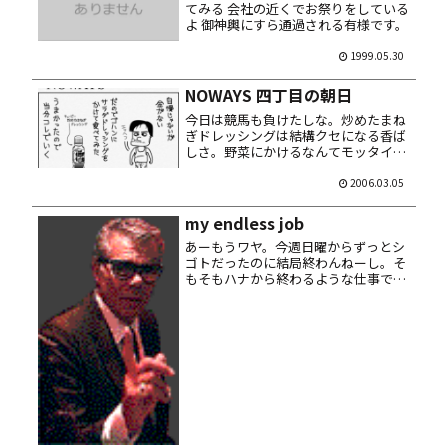
てみる 会社の近くでお祭りをしている
よ 御神輿にすら通過される有様です。
1999.05.30
NOWAYS 四丁目の朝日
今日は競馬も負けたしな。炒めたまね
ぎドレッシングは結構クセになる香ば
しさ。野菜にかけるなんてモッタイネ
ー、シロメシにぶっかけろ！
2006.03.05
my endless job
あーもうワヤ。今週日曜からずっとシ
ゴトだったのに結局終わんねーし。そ
もそもハナから終わるような仕事でも
ないんだが。 こりゃ週末の出も決定。
「ゴールデンウィークの予定」とか、
カタギな方々みたいに sweet な単語
を口にしてみたいぜ。 落ち着...