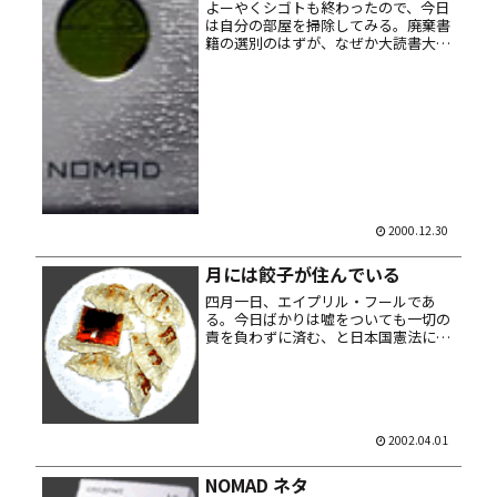
よーやくシゴトも終わったので、今日
は自分の部屋を掃除してみる。廃棄書
籍の選別のはずが、なぜか大読書大会
に突入してしまったり。お約束すぎで
す。 そんな感じで足元の悪い中、中途
ハンパに片付け作業をしてたら mp3
プレイヤー NOMAD を踏ん...
2000.12.30
月には餃子が住んでいる
四月一日、エイプリル・フールであ
る。今日ばかりは嘘をついても一切の
責を負わずに済む、と日本国憲法にも
記されている。しかし普段からウソを
つきまくってるオレとしては、一般人
がつきまくる愚にもつかない冗談に既
得権益を荒らされている様な気分にな
る日...
2002.04.01
NOMAD ネタ