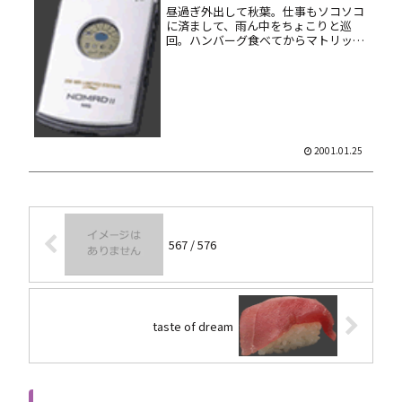
昼過ぎ外出して秋葉。仕事もソコソコ
に済まして、雨ん中をちょこりと巡
回。ハンバーグ食べてからマトリック
スの DVD（フツー版）と Nomad II MG
用のドッキングステーションを買って
く。給料日に秋葉は危険です。
Nomad といやー、限...
2001.01.25
567 / 576
taste of dream