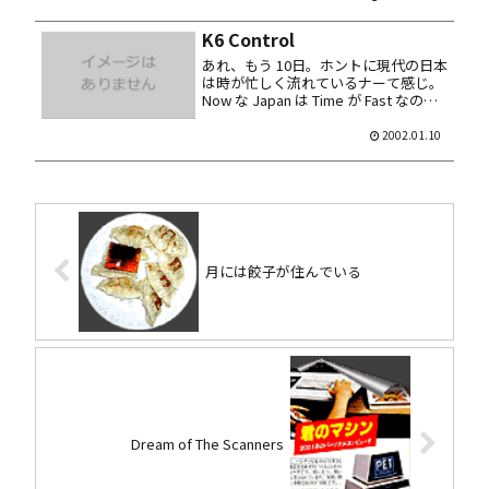
ビハインドザマスクとアグネスデジダ
ル...
K6 Control
あれ、もう 10日。ホントに現代の日本
は時が忙しく流れているナーて感じ。
Now な Japan は Time が Fast なので
しょうか←厨房レベルの英単語が炸
裂。 それはともかく。Windows 上か
2002.01.10
ら K6 シリーズの各種設定が行える...
月には餃子が住んでいる
Dream of The Scanners