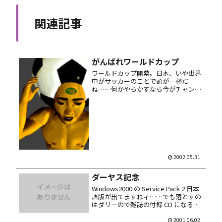
関連記事
がんばれワールドカップ
ワールドカップ開幕。日本、いや世界
中がサッカーのことで頭が一杯だ
ね……何かやらかすなら今がチャンス
です総統！ ReGet Deluxe が 3.0 にア
プデト……うぅ、そんなにオレにダウ
ンロードをさせたいか。フィーチャー
を見るとスゴ気な事が...
2002.05.31
ダーヤス記念
Windows2000 の Service Pack 2 日本
語版が出てますねィ……でも落とすの
はダリーので雑誌の付録 CD になるま
で待つナリ。 ダーヤス記念は無の境地
で予想してみた……いつもそうか？
2001.06.02