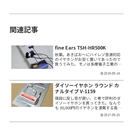
関連記事
fine Ears TSH-HR500K
秋葉。あきばお～にハイレゾ音源対応
のイヤホンがお安く置いてあったので
買うてみた。 モノは多摩電子工業の
fine Ears TSH-HR500K。999円（税込
1,079円）ナリ。大手量販店では 3,500
2019.09.14
円前後で販売されている製品だ。店...
ダイソーイヤホン ラウンド カ
ナルタイプ V-1159
値段に反し音が良い、と巷で評判のダ
イソーイヤホンを買ってきた。なんで
も 30,000円のイヤホンを凌駕する高音
質らしい。高まる期待。いま街はこい
2017.09.25
つのウワサで持ちきりさ！ その名もス
テレオイヤホン ラウンド カナルタイ
プ、V-1159。JAN...