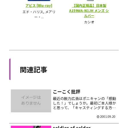
関連記事
こーこく批評
最近の脱力広告はポニキャンの「感動
した！」でしょうか。最初ご本人様か
と思って、「キャスティングする方・
受ける方の両方ともスゲエな」と感動
してしまいました。 あとナカヤマのテ
2001.09.20
レビＣＭも気になる……ナカヤマのテ
ーマソング中の「♪ナカヤマでぃ～
soldier of solder