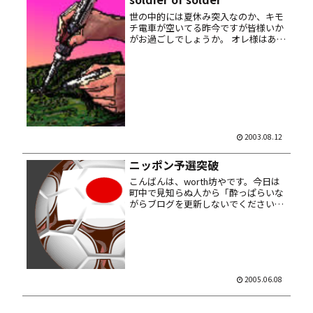
す...
世の中的には夏休み突入なのか、キモ
チ電車が空いてる昨今ですが皆様いか
がお過ごしでしょうか。 オレ様はあた
かもマシーンの如くハンダ付けをしま
くっています……まぁハンダ一級ライ
センスなオレ様には苦でも何でもな
い、むしろ快楽。いっそフラックス中
毒...
2003.08.12
ニッポン予選突破
こんばんは、worth坊やです。今日は
町中で見知らぬ人から「酔っぱらいな
がらブログを更新しないでください」
と声かけられました。ウソです。でも
ご指摘はごもっともです。 まっすぐ帰
宅してサッカーの試合を見る。どうや
ら日本は 2006年にドイツで...
2005.06.08