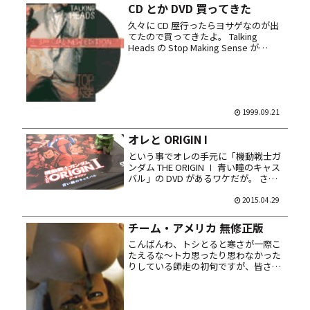
CD とか DVD 買ってきた
久々に CD 屋行ったらヨサゲなのが出
てたので買ってきたよ。 Talking
Heads の Stop Making Sense が
Special New Edition とかいって Re-
issue、7曲ばかり増えてる。そーいや
この映画...
1999.09.21
オレと ORIGIN I
という事でオレの手元に「機動戦士ガ
ンダム THE ORIGIN Ⅰ 青い瞳のキャス
バル」の DVD があるワケだが。 さっ
そく観てみた。以下、感想を箇条書
き。ちなみに原作のマンガは未読。 安
2015.04.29
彦タッチの作画が良かった 予告で煽っ
ていた宇宙空間...
チーム・アメリカ 無修正版
こんばんわ、トシとると寒さが一際こ
たえるな～トカ思ったり思わなかった
りしている師走の初旬ですが、皆さま
如何お過ごしでしょうか。 あー、そう
言えば安かったので海外に注文してた
Team America: World Police Uncens...