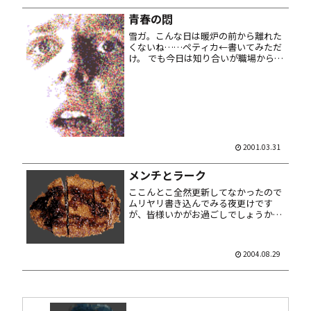
青春の悶
雪ガ。こんな日は暖炉の前から離れた
くないね……ペティカ←書いてみただ
け。 でも今日は知り合いが職場から貰
ってきた、お下がりパソコンに手ェ入
れんのを何故かこのオレ様が手伝うハ
メに……ツカほとんどオレがやらさり
たんですケド。しかしこれも健康な
男...
2001.03.31
メンチとラーク
ここんとこ全然更新してなかったので
ムリヤリ書き込んでみる夜更けです
が、皆様いかがお過ごしでしょうか。
きょうの夕ごはんはメンチ定食。とん
かつじゃないところが奥ゆかしい。こ
れこそが成熟した大人の男のダンディ
2004.08.29
ズムなのでありましょう。 JT が俺...