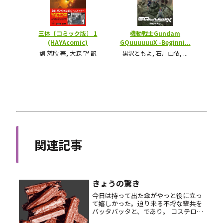
関連記事
きょうの驚き
今日は持って出た傘がやっと役に立っ
て嬉しかった。迫り来る不埒な輩共を
バッタバッタと、であり。 コステロの
Olivers’s Army を mp3 エンコードし