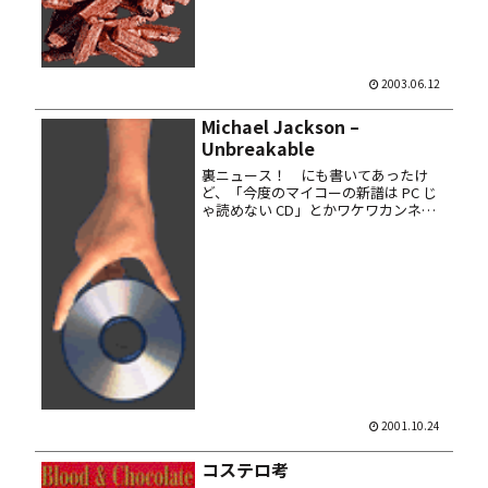
ようと、2CD のコンピ盤 “Girls! Girls!...
2003.06.12
Michael Jackson –
Unbreakable
裏ニュース！ にも書いてあったけ
ど、「今度のマイコーの新譜は PC じ
ゃ読めない CD」とかワケワカンネー
噂につられて買ってきた輸入盤 EP。
取り敢えずウチのは読めたし mp3 化
も出来たよ……もちろんオレ様だけが
楽しむ為にエンコしたんです...
2001.10.24
コステロ考