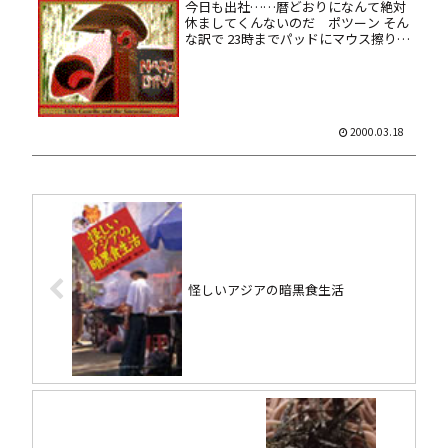
今日も出社……暦どおりになんて絶対
休ましてくんないのだ ポツーン そん
な訳で 23時までパッドにマウス擦りつ
つ、ゆうせんのコステロ特集を聴いて
ました。選曲はオリジナルアルバムの
発売順に、アタマの方から何曲か垂れ
流し、ってな工夫のないセレクシ...
2000.03.18
怪しいアジアの暗黒食生活