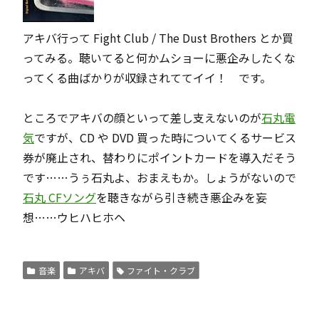
アキバ行って
Fight Club / The Dust Brothers
とか買
ってみる。聴いてると何かムショーに悪企みしたくな
ってくる曲ばかりが収録されててイイ！ です。
ところでアキバの顔といって差し支えないのが
石丸電
気
ですが、CD や DVD 買った時についてくるサービス
券が廃止され、替わりにポイントカードを導入だそう
です……うぅ石丸よ、おまえもか。しょうがないので
石丸 CFソング
を聴きながら引き続き悪企みを妄
想……ウヒハヒホヘ
音楽
アキバ
ファイト・クラブ