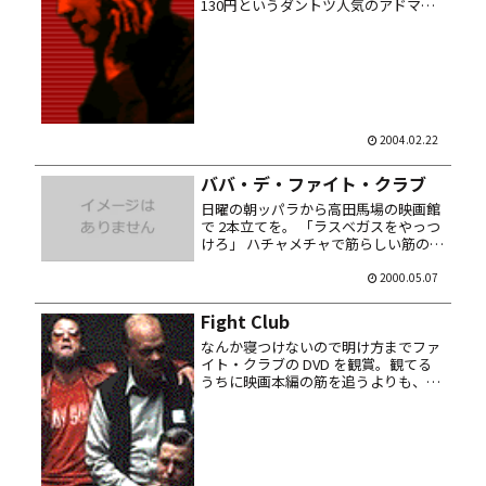
130円というダントツ人気のアドマイ
ヤドン。そこから流したのは良かった
ものの、相手馬に人気薄の馬を組み合
わせた馬券ばかり買ってしまったため
轟沈し……だって高配当が欲しかっ
た...
2004.02.22
ババ・デ・ファイト・クラブ
日曜の朝ッパラから高田馬場の映画館
で 2本立てを。 「ラスベガスをやっつ
けろ」 ハチャメチャで筋らしい筋のな
い映画。常にナナメなカメラアングル
で、ところどころギリアムっぽいディ
2000.05.07
テール。ジョニー・デップのスゴさが
分かったよーな気がした。 「フ...
Fight Club
なんか寝つけないので明け方までファ
イト・クラブの DVD を観賞。観てる
うちに映画本編の筋を追うよりも、何
の脈絡もなしに数コマ登場するサブリ
ミナルなブラッド・ピットを見つける
のに夢中になっちまう。もうゲーム感
覚ッス。 しかしエラク気合の入っ...