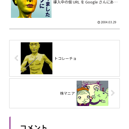
導入中の仮 URL を Google さんにあっ
さりクロール・公開されてたので思い
切って移行しますた。 まだまだ
Movable Type の調整が必要...
2004.03.29
トコレーチョ
株マニア
コメント