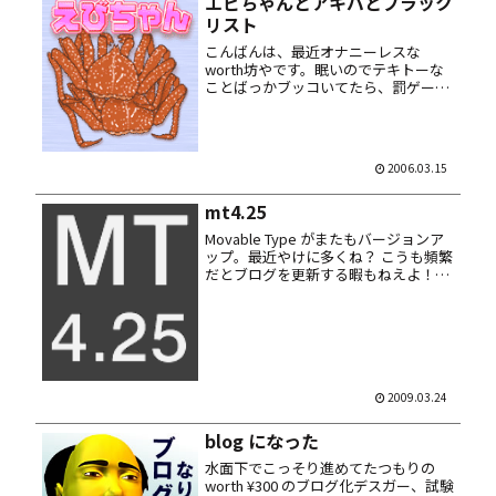
エビちゃんとアキバとブラック
リスト
こんばんは、最近オナニーレスな
worth坊やです。眠いのでテキトーな
ことばっかブッコいてたら、罰ゲーム
で南極基地に置きざりにされまし
た……犬かよ！ ブログ。ぼけ～としな
がら MT-Blacklist でコメント・スパム
を一括削除したら、ス...
2006.03.15
mt4.25
Movable Type がまたもバージョンア
ップ。最近やけに多くね？ こうも頻繁
だとブログを更新する暇もねえよ！
（責任転嫁）
2009.03.24
blog になった
水面下でこっそり進めてたつもりの
worth ¥300 のブログ化デスガー、試験