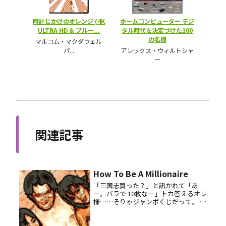
関連記事
How To Be A Millionaire
「三国志買った？」と訊かれて「あ
ー。バラで 10枚なー」トカ答えるオレ
様……そりゃジャンボくじだって。 で
ー買ってきた年末ジャンボ。当たった
ら大金持ちなので、今から入念に使い
道を考えたい……大晦日の抽選発表ま