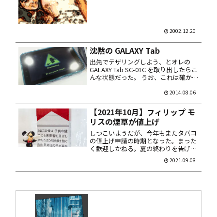
で間に合うかな？ まったく忙しい...
2002.12.20
沈黙の GALAXY Tab
出先でテザリングしよう、とオレの
GALAXY Tab SC-01C を取り出したらこ
んな状態だった。 うお、これは確か初
期画面。この画面の時は何も入力を受
け付けず、反応するのは電源ボタンの
2014.08.06
み。画面には Downloading…...
【2021年10月】フィリップ モ
リスの煙草が値上げ
しつこいようだが、今年もまたタバコ
の値上げ申請の時期となった。まった
く歓迎しかねる。夏の終わりを告げる
恒例行事は、納涼盆踊りに花火大会、
2021.09.08
と相場は決まっているのだ。 あいにく
コロナ禍の近年は、その手の催しも影
を潜め。日ごと早まる日没を眺める
だ...