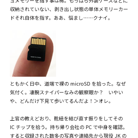
ュメモリーを指す事は稀。もっぱら外装ケースなどに
収納されていない、剥き出し状態の単体メモリーカー
ドそれ自体を指す。ああ、悩まし……クナイ。
ともかく日中、道端で裸の microSD を拾った。なぜ
気付く。凄腕スナイパーなみの観察眼か？ いやい
や、どんだけ下見て歩いてるんだよ！＞オレ。
上官の教えどおり、靴紐を結び直す振りをしてその
IC チップを拾う。持ち帰り会社の PC で中身を確認。
すると収録された数多の写真や連絡先から現役 JK の