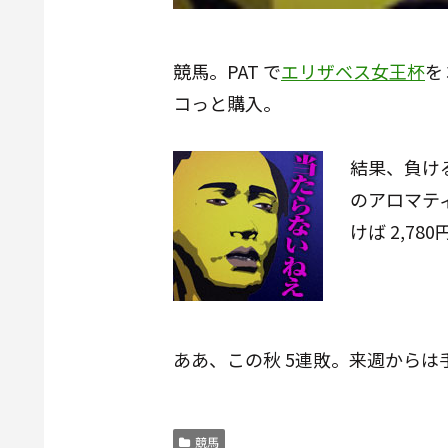
競馬。PAT で
エリザベス女王杯
を
コっと購入。
結果、負ける
のアロマテ
けば 2,7
ああ、この秋 5連敗。来週から
競馬