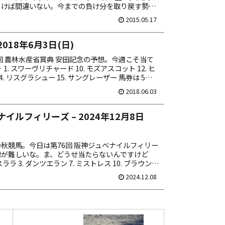
とけば間違いない。今までの負け分を取り戻す勢い
っこんだれや！ エイ、エイ、オー！ 2. カ...
2015.05.17
2018年6月3日(日)
回 農林水産省賞典 安田記念の予想。今週こそ当て
. スワーヴリチャード 10. モズアスコット 12. ヒ
4. リスグラシュー 15. サングレーザー 馬券は 5頭
0点馬券。本...
2018.06.03
イルフィリーズ – 2024年12月8日
秋競馬。今日は第76回 阪神ジュベナイルフィリー
想が難しいな。ま、どうせ当たらないんですけど
スララ 3. ダンツエラン 7. ミストレス 10. ブラウンラ
メイデイレディ 馬券は...
2024.12.08