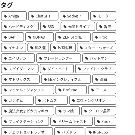
タグ
Amiga
ChatGPT
Socket 7
モニタ
ハードディスク
SSD
光学ドライブ
香港
DAP
NOMAD
ZEN STONE
iPod
イヤホン
輸入盤
映画泥棒
スター・ウォーズ
エイリアン
ブレードランナー
バットマン
スパイダーマン
ダイ・ハード
ファイト・クラブ
マトリックス
Mr.インクレディブル
漫画
マイケル・ジャクソン
Perfume
アニメ
ガンダム
ボトムズ
エヴァンゲリオン
魔法少女まどか☆マギカ
ウマ娘
クーロン黒沢
プレイステーション2
ドリームキャスト
Xbox
ジェットセットラジオ
パズドラ
INGRESS