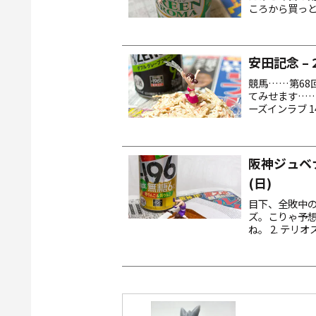
ころから買っ
で有りガネ全部ぶ
安田記念 – 
競馬……第68
てみせます…… 1
ーズインラブ 1
の馬連ＢＯＸ 1
阪神ジュベナ
(日)
目下、全敗中の
ズ。こりゃ予
ね。 2. テリオ
チェット 17. 