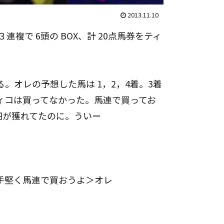
2013.11.10
３連複で 6頭の BOX、計 20点馬券をティ
。オレの予想した馬は 1，2，4着。3着
ィコは買ってなかった。馬連で買ってお
80円が獲れてたのに。ういー
は手堅く馬連で買おうよ＞オレ