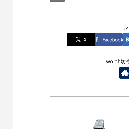
シ
X
Facebook
worth