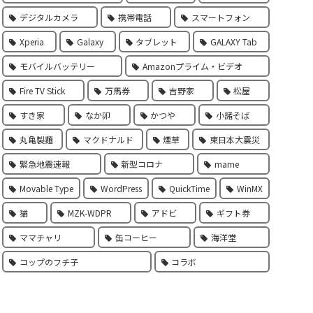
デジタルカメラ
携帯電話
スマートフォン
Xperia
Galaxy
タブレット
GALAXY Tab
モバイルバッテリー
Amazonプライム・ビデオ
Fire TV Stick
万馬券
吉野家
松屋
すき家
なか卯
かつや
小諸そば
丸亀製麵
マクドナルド
煙草
東日本大震災
緊急地震速報
新型コロナ
mame
Movable Type
WordPress
QuickTime
WinMX
猫
MZK-WDPR
アドビ
ギフト券
ママチャリ
缶コーヒー
海洋堂
コップのフチ子
コラボ