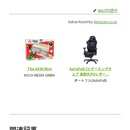
worth坊や
Advertised by
Amazon.co.jp
関連記事