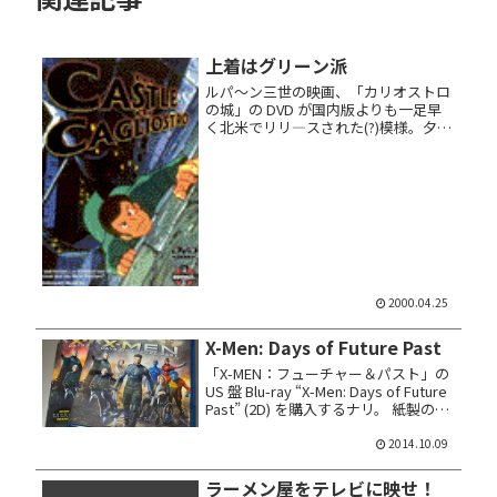
上着はグリーン派
ルパ～ン三世の映画、「カリオストロ
の城」の DVD が国内版よりも一足早
く北米でリリ―スされた(?)模様。夕方
5時頃からやってた再放送をさんざん
見てたクチなので、”やっぱルパンは
山田康雄じゃなきゃ” ラーな俺だけ
ど...
2000.04.25
X-Men: Days of Future Past
「X-MEN：フューチャー＆パスト」の
US 盤 Blu-ray “X-Men: Days of Future
Past” (2D) を購入するナリ。 紙製のア
ウターケース付きでブルーレイ・ディ
スク 1枚仕様。本編の...
2014.10.09
ラーメン屋をテレビに映せ！