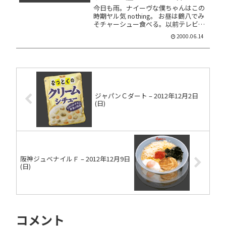
今日も雨。ナイーヴな僕ちゃんはこの
時期ヤル気 nothing。 お昼は鶴八でみ
そチャーシュー食べる。以前テレビで
紹介された事があるお店らしーんスけ
2000.06.14
ど、店構えが古めな飲食店なら大体取
材対象になってるからナ。でも実は結
構オイシイです。ただ昼は ...
ジャパンＣダート – 2012年12月2日
(日)
阪神ジュベナイルＦ – 2012年12月9日
(日)
コメント