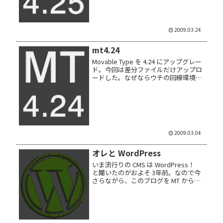
2009.03.24
mt4.24
Movable Type を 4.24 にアップグレー
ド。今回は差分ファイルだけアップロ
ードした。なぜならウチの回線環境か
らクリーン・アップグレードすると、
また 2時間オーバーの作業になりひど
く面倒だったので。このバージョンア
ップの度の煩わ...
2009.03.04
オレと WordPress
いま流行りの CMS は WordPress！
と聞いたのがおよそ 3年前。なので今
さらながら、このブログを MT から
WP3.5 へ移行してみたーよ。 移行の際
に、今まで頂いたトラックバックのデ
ータをすべてふっ飛ばす。復旧不可で
す。すん...