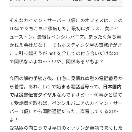
そんなカイマン・サーバー（仮）のオフィスは、この
10年であちこちに移転した。最初はダラス、次にヒ
ューストン。最後はペンシルバニア。まったく落ち着
かねえ会社だな！ でもホスティング屋の事務所がど
こに引っ越そうが net を介しての付き合いだけなの
で関係ないよね……いや、関係あるかもよ？
今回の解約手続き後、自宅に見慣れぬ謎の電話番号か
ら着信。あれ、171 で始まる電話番号って、
日本国内
では災害伝言ダイヤル
なんですけど……何事かと慌て
て受話器を取れば、ペンシルバニアのカイマン・サー
バー（仮）から国際通話だった。直電してくるのか
よ！
受話器の向こうでは早口のオッサンが英語でまくした