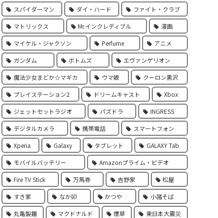
スパイダーマン
ダイ・ハード
ファイト・クラブ
マトリックス
Mr.インクレディブル
漫画
マイケル・ジャクソン
Perfume
アニメ
ガンダム
ボトムズ
エヴァンゲリオン
魔法少女まどか☆マギカ
ウマ娘
クーロン黒沢
プレイステーション2
ドリームキャスト
Xbox
ジェットセットラジオ
パズドラ
INGRESS
デジタルカメラ
携帯電話
スマートフォン
Xperia
Galaxy
タブレット
GALAXY Tab
モバイルバッテリー
Amazonプライム・ビデオ
Fire TV Stick
万馬券
吉野家
松屋
すき家
なか卯
かつや
小諸そば
丸亀製麵
マクドナルド
煙草
東日本大震災