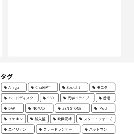
タグ
Amiga
ChatGPT
Socket 7
モニタ
ハードディスク
SSD
光学ドライブ
香港
DAP
NOMAD
ZEN STONE
iPod
イヤホン
輸入盤
映画泥棒
スター・ウォーズ
エイリアン
ブレードランナー
バットマン