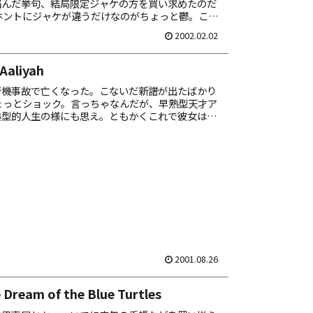
悩んだ挙句、結局限定ジャケの方を買い求めたのだ
ホントにジャケが違うだけなのがちょっと鬱。この
く、軽～くページなどこさえてみ...
2002.02.02
 Aaliyah
行機事故で亡くなった。こないだ新譜が出たばかり
ょっとショック。言っちゃなんだが、早熟型天才ア
典型的人生の様にも思え。ともかくこれで彼女は伝
まった。人とは儚い存在だ。
2001.08.26
Sting – The Dream of the Blue Turtles