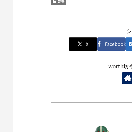
音楽
シ
X
Facebook
worth