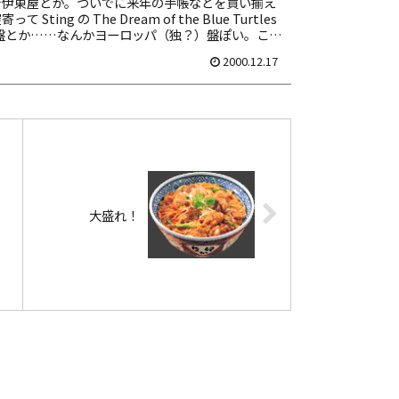
で伊東屋とか。ついでに来年の手帳などを買い揃え
て Sting の The Dream of the Blue Turtles
ter 盤とか……なんかヨーロッパ（独？）盤ぽい。これ
2000.12.17
大盛れ！