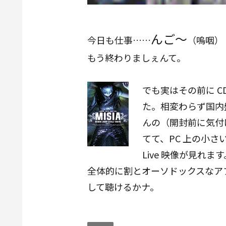
んご～
今日も仕事……
（嗚咽）
もう終わりましぇんて。
でも実はその前に CD 
た。相変わらず国内盤
んの（開封前に気付けっ
てて、PC 上の小さい画面
Live 映像が見れます
全体的に割とオーソドックスなア
して聴けるかナ。