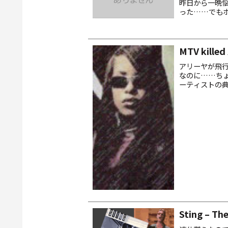
昨日から一晩
った……でも
気分を共有した
MTV killed
アリーヤが飛
なのに……ち
ーティストの
説になってし