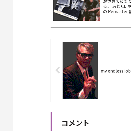
連休貰えたの
る。 あと CD 屋寄っ
の Remas
また En...
my endless job
コメント