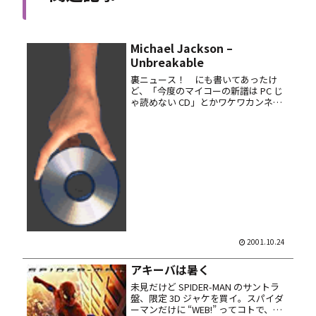
Michael Jackson –
Unbreakable
裏ニュース！ にも書いてあったけ
ど、「今度のマイコーの新譜は PC じ
ゃ読めない CD」とかワケワカンネー
噂につられて買ってきた輸入盤 EP。
取り敢えずウチのは読めたし mp3 化
も出来たよ……もちろんオレ様だけが
楽しむ為にエンコしたんです...
2001.10.24
アキーバは暑く
未見だけど SPIDER-MAN のサントラ
盤、限定 3D ジャケを買イ。スパイダ
ーマンだけに “WEB!” ってコトで、ス