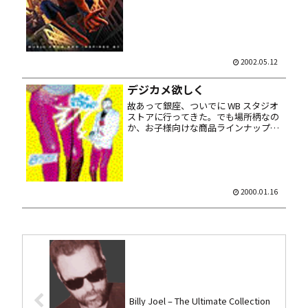
リーブに特典 URL が書いてありマ
ス……ってココなんだけどね。でもマ
ジで CD を PC ...
2002.05.12
デジカメ欲しく
故あって銀座、ついでに WB スタジオ
ストアに行ってきた。でも場所柄なの
か、お子様向けな商品ラインナップで
オレのコレクター魂は遂に目を醒まさ
ず。内装は凝ってるけどね。 帰りアキ
バにちょっとだけ寄る。ニコンの
Coolpix800 が石丸で ...
2000.01.16
Billy Joel – The Ultimate Collection