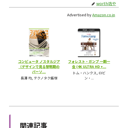
worth坊や
Advertised by
Amazon.co.jp
関連記事